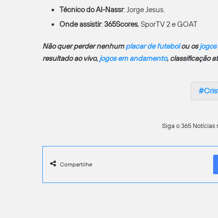
Técnico do Al-Nassr
: Jorge Jesus.
Onde assistir
:
365Scores
, SporTV 2 e GOAT
Não quer perder nenhum
placar de futebol
ou os
jogos
resultado ao vivo,
jogos em andamento
, classificação 
Cris
Siga o 365 Notícias 
Compartilhe