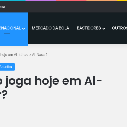
ona envia primeira proposta por Rodri, mas Manchester City recusa; veja valore
RNACIONAL
MERCADO DA BOLA
BASTIDORES
OUTROS
hoje em Al-Ittihad x Al-Nassr?
Saudita
o joga hoje em Al-
r?