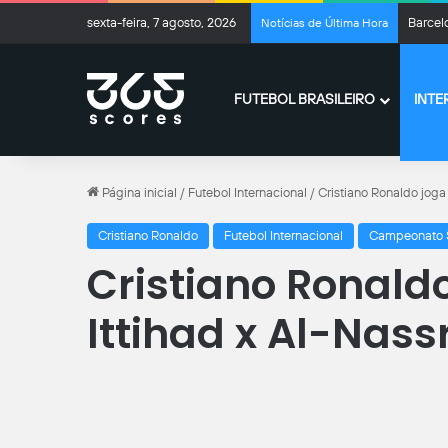
sexta-feira, 7 agosto, 2026
Barcel
Notícias de Última Hora
FUTEBOL BRASILEIRO
INTE
Página inicial
/
Futebol Internacional
/
Cristiano Ronaldo joga 
Cristiano Ronaldo
Futebol Internacional
Campeonato 
Cristiano Ronald
Ittihad x Al-Nass