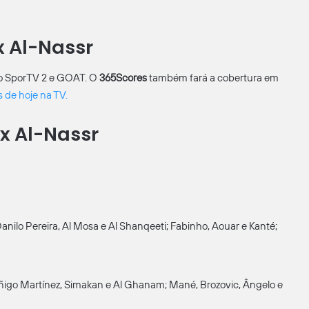
 x Al-Nassr
 do SporTV 2 e GOAT. O
365Scores
também fará a cobertura em
s de hoje na TV.
 x Al-Nassr
 Danilo Pereira, Al Mosa e Al Shanqeeti; Fabinho, Aouar e Kanté;
, Iñigo Martínez, Simakan e Al Ghanam; Mané, Brozovic, Ângelo e