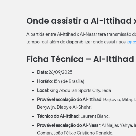
Onde assistir a Al-Ittihad
A partida entre Al-Ittihad x Al-Nassr terá transmissão
tempo real, além de disponibilizar onde assistir aos
jogo
Ficha Técnica – Al-Ittihad
Data:
26/09/2025
Horário:
15h (de Brasília)
Local:
King Abdullah Sports City, Jedá
Provável escalação do
Al-Ittihad
: Rajkovic, Mitaj,
Bergwijn, Diaby e Al-Shehri.
Técnico do Al-Ittihad
: Laurent Blanc.
Provável escalação do
Al-Nassr
: Al Najjar, Yahya
Coman; João Félix e Cristiano Ronaldo.