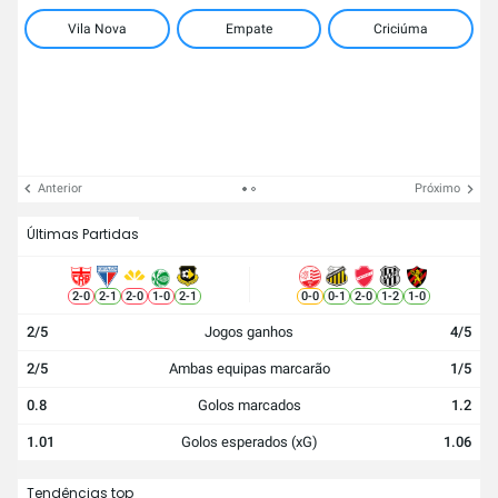
Vila Nova
Empate
Criciúma
Anterior
Próximo
Últimas Partidas
2
-
0
2
-
1
2
-
0
1
-
0
2
-
1
0
-
0
0
-
1
2
-
0
1
-
2
1
-
0
2/5
Jogos ganhos
4/5
2/5
Ambas equipas marcarão
1/5
0.8
Golos marcados
1.2
1.01
Golos esperados (xG)
1.06
Tendências top