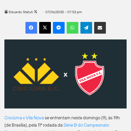
Follow
Eduardo Statuti
07/06/2025 - 07:52 pm
on
Facebook
X
Messenger
WhatsApp
Telegram
Compartilhar por e-mail
X
Criciúma x Vila Nova
se enfrentam neste domingo (9), às 19h
(de Brasília), pela 11ª rodada da
Série B do Campeonato