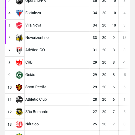
Operário-PR
35
20
10
3
2
3
Fortaleza
34
20
10
4
2
4
Vila Nova
34
20
10
3
2
5
Novorizontino
33
20
9
13
3
6
Atlético-GO
31
20
8
3
2
7
CRB
29
20
8
-1
3
8
Goiás
29
20
8
-5
2
9
Sport Recife
29
20
6
6
2
10
Athletic Club
28
20
6
1
1
11
São Bernardo
27
20
7
5
2
12
Náutico
25
20
7
0
2
13