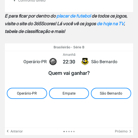
Confronto direto
E para ficar por dentro do
placar de futebol
de todos os jogos,
visite o site do 365Scores! Lá você vê os jogos
de hoje na TV
,
tabela de classificação e mais!
Brasileirão - Série B
Amanhã
22:30
Operário-PR
São Bernardo
Quem vai ganhar?
Operário-PR
Empate
São Bernardo
Anterior
Próximo