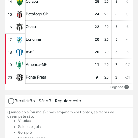
Cuiabá
25
20
5
0
1
14
Botafogo-SP
24
20
6
3
2
15
Ceará
22
20
5
-5
2
16
Londrina
20
20
5
-4
2
17
Avaí
20
20
5
-6
2
18
América-MG
11
20
2
-17
1
19
Ponte Preta
9
20
2
-24
1
20
Legenda
?
Brasileirão - Série B - Regulamento
Quando dois (ou mais) times empatam em Pontos, as regras de
desempate são:
Vitórias
Saldo de gols
Gols-pró