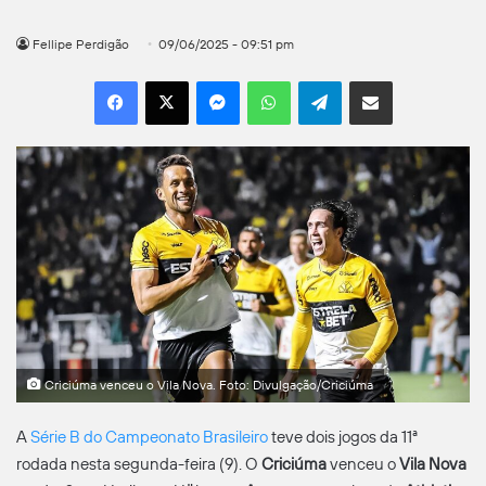
Fellipe Perdigão
09/06/2025 - 09:51 pm
Facebook
X
Messenger
WhatsApp
Telegram
Compartilhar por e-mail
Criciúma venceu o Vila Nova. Foto: Divulgação/Criciúma
A
Série B do Campeonato Brasileiro
teve dois jogos da 11ª
rodada nesta segunda-feira (9). O
Criciúma
venceu o
Vila Nova