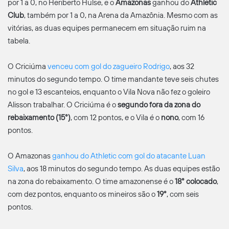
por 1 a 0, no Heriberto Hülse, e o
Amazonas
ganhou do
Athletic
Club
, também por 1 a 0, na Arena da Amazônia. Mesmo com as
vitórias, as duas equipes permanecem em situação ruim na
tabela.
O Criciúma
venceu com gol do zagueiro Rodrigo
, aos 32
minutos do segundo tempo. O time mandante teve seis chutes
no gol e 13 escanteios, enquanto o Vila Nova não fez o goleiro
Alisson trabalhar. O Criciúma é o
segundo fora da zona do
rebaixamento (15°)
, com 12 pontos, e o Vila é o
nono
, com 16
pontos.
O Amazonas
ganhou do Athletic com gol do atacante Luan
Silva
, aos 18 minutos do segundo tempo. As duas equipes estão
na zona do rebaixamento. O time amazonense é o
18° colocado
,
com dez pontos, enquanto os mineiros são o
19°
, com seis
pontos.