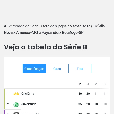
A 12ª rodada da Série B terá dois jogos na sexta-feira (13):
Vila
Nova x América-MG
e
Paysandu x Botafogo-SP
.
Veja a tabela da Série B
Classificação
Casa
Fora
P
J
V
+/-
Criciúma
40
20
11
11
2
1
Juventude
35
20
10
10
2
2