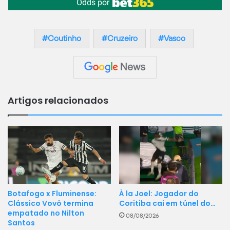
Odds por
Coutinho
Cruzeiro
Vasco
Artigos relacionados
Botafogo x Fluminense:
À la Joel: Jogador do
Clássico Vovô termina
Coritiba cai em túnel do…
empatado no Nilton
08/08/2026
Santos