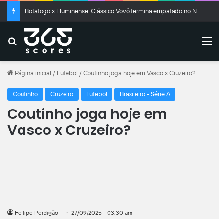
Botafogo x Fluminense: Clássico Vovô termina empatado no Nilton Santos
Buscar
M
Página inicial
/
Futebol
/
Coutinho joga hoje em Vasco x Cruzeiro?
Coutinho
Cruzeiro
Futebol
Brasileiro - Série A
Coutinho joga hoje em
Vasco x Cruzeiro?
Fellipe Perdigão
27/09/2025 - 03:30 am