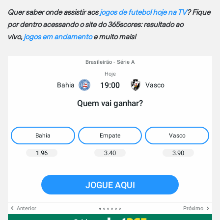
Quer saber onde assistir aos
jogos de futebol hoje na TV
? Fique
por dentro acessando o site do 365scores: resultado ao
vivo,
jogos em andamento
e muito mais!
Brasileirão - Série A
Hoje
19:00
Bahia
Vasco
Quem vai ganhar?
Bahia
Empate
Vasco
1.96
3.40
3.90
JOGUE AQUI
Anterior
Próximo