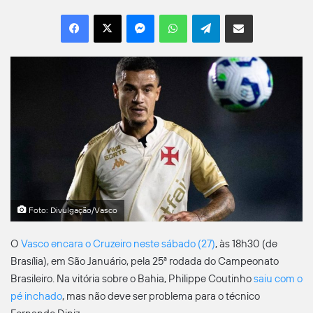
Facebook
X
Messenger
WhatsApp
Telegram
Compartilhar por e-mail
Foto: Divulgação/Vasco
O
Vasco encara o Cruzeiro neste sábado (27)
, às 18h30 (de
Brasília), em São Januário, pela 25ª rodada do Campeonato
Brasileiro. Na vitória sobre o Bahia, Philippe Coutinho
saiu com o
pé inchado
, mas não deve ser problema para o técnico