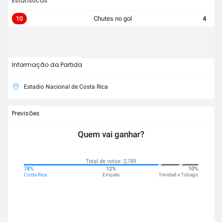
Estatísticas
10
Chutes no gol
4
Informação da Partida
Estadio Nacional de Costa Rica
Previsões
Quem vai ganhar?
Total de votos: 2,789
78%
12%
10%
Costa Rica
Empate
Trinidad e Tobago