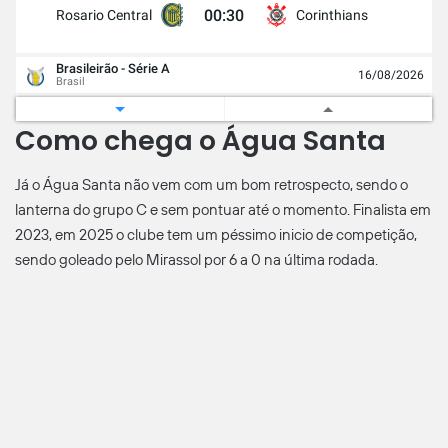
00:30
Rosario Central
Corinthians
Brasileirão - Série A
16/08/2026
Brasil
22:30
Corinthians
Cruzeiro
Como chega o Água Santa
Copa Libertadores
Já o Água Santa não vem com um bom retrospecto, sendo o
21/08/2026
América do Sul
lanterna do grupo C e sem pontuar até o momento. Finalista em
2023, em 2025 o clube tem um péssimo inicio de competição,
00:30
Corinthians
Rosario Central
sendo goleado pelo Mirassol por 6 a 0 na última rodada.
Agr 0 - 0