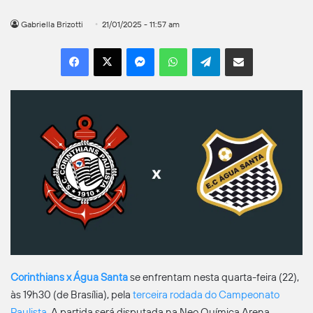
Gabriella Brizotti
21/01/2025 - 11:57 am
Facebook
X
Messenger
WhatsApp
Telegram
Compartilhar por e-mail
Corinthians x Água Santa
se enfrentam nesta quarta-feira (22),
às 19h30 (de Brasília), pela
terceira rodada do Campeonato
Paulista
. A partida será disputada na Neo Química Arena.