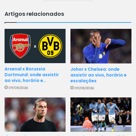
Artigos relacionados
Arsenal x Borussia
Johor x Chelsea: onde
Dortmund: onde assistir
assistir ao vivo, horário e
ao vivo, horário e…
escalações
09/08/2026
09/08/2026