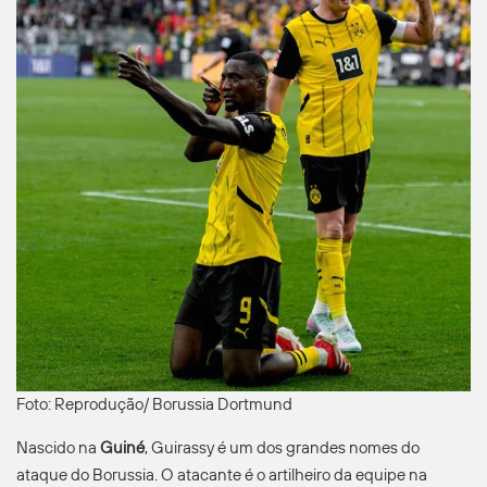
Foto: Reprodução/ Borussia Dortmund
Nascido na
Guiné
, Guirassy é um dos grandes nomes do
ataque do Borussia. O atacante é o artilheiro da equipe na