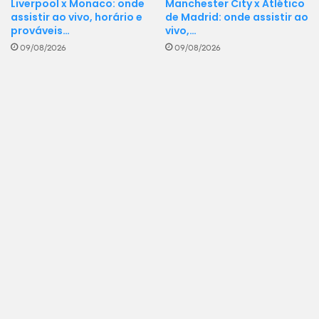
Liverpool x Monaco: onde
Manchester City x Atlético
assistir ao vivo, horário e
de Madrid: onde assistir ao
prováveis…
vivo,…
09/08/2026
09/08/2026