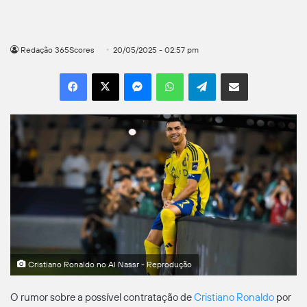
Redação 365Scores
20/05/2025 - 02:57 pm
Facebook
X
Messenger
WhatsApp
Telegram
Compartilhar por e-mail
Cristiano Ronaldo no Al Nassr - Reprodução
O rumor sobre a possível contratação de
Cristiano Ronaldo
por