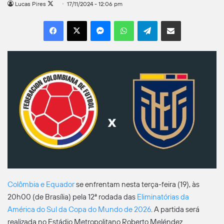
Follow
Lucas Pires
17/11/2024 - 12:06 pm
on
Facebook
X
Messenger
WhatsApp
Telegram
Compartilhar por e-mail
X
Colômbia e Equador
se enfrentam nesta terça-feira (19), às
20h00 (de Brasília) pela 12ª rodada das
Eliminatórias da
América do Sul da Copa do Mundo de 2026
. A partida será
realizada no Estádio Metropolitano Roberto Meléndez.