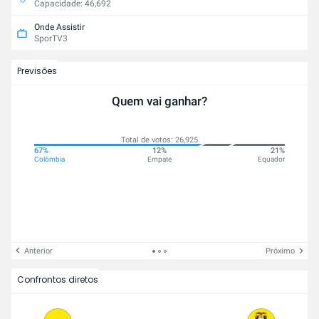
Capacidade: 46,692
Onde Assistir
SporTV3
Previsões
Quem vai ganhar?
Total de votos: 26,925
67%
12%
21%
Colômbia
Empate
Equador
Anterior
Próximo
Confrontos diretos