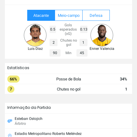
Atacante
Meio-campo
Defesa
Gols
0.5
esperados
0.13
(xG)
Chutes no
2
1
gol
Luis Diaz
Enner Valencia
90
Min
45
Estatísticas
66%
Posse de Bola
34%
7
Chutes no gol
1
Informação da Partida
Esteban Ostojich
Árbitro
Estadio Metropolitano Roberto Meléndez