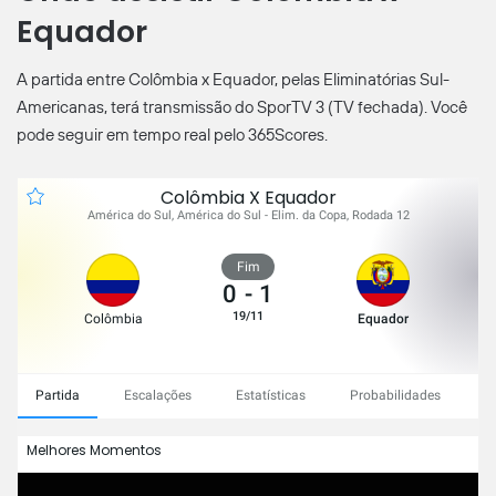
Equador
A partida entre Colômbia x Equador, pelas Eliminatórias Sul-
Americanas, terá transmissão do SporTV 3 (TV fechada). Você
pode seguir em tempo real pelo 365Scores.
Colômbia X Equador
América do Sul, América do Sul - Elim. da Copa, Rodada 12
Fim
0
-
1
19/11
Colômbia
Equador
Partida
Escalações
Estatísticas
Probabilidades
C
Melhores Momentos