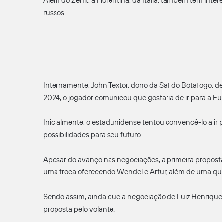
Além do Zenit, a Fiorentina, da Itália, também tem inte
russos.
Internamente, John Textor, dono da Saf do Botafogo, de
2024, o jogador comunicou que gostaria de ir para a Eu
Inicialmente, o estadunidense tentou convencê-lo a ir 
possibilidades para seu futuro.
Apesar do avanço nas negociações, a primeira proposta
uma troca oferecendo Wendel e Artur, além de uma quan
Sendo assim, ainda que a negociação de Luiz Henrique 
proposta pelo volante.