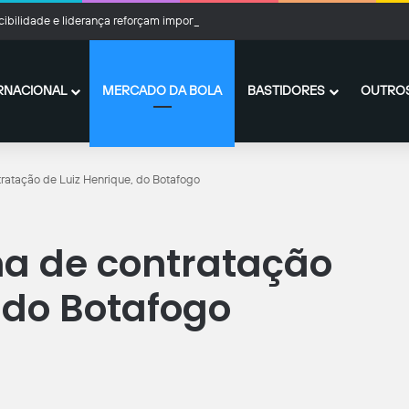
cibilidade e liderança reforçam importância de Marcelo Hermes no Criciúma
RNACIONAL
MERCADO DA BOLA
BASTIDORES
OUTROS
ratação de Luiz Henrique, do Botafogo
ma de contratação
 do Botafogo