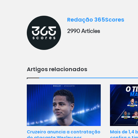
Redação 365Scores
2990 Articles
Artigos relacionados
Mais de 1,4 
Cruzeiro anuncia a contratação
confira o ti
do atacante Wesley por