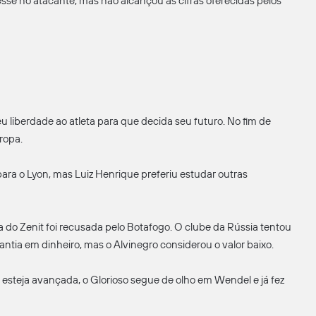
resse no atacante, mas não alcançou as cifras oferecidas pelos
u liberdade ao atleta para que decida seu futuro. No fim de
ropa.
para o Lyon, mas Luiz Henrique preferiu estudar outras
 do Zenit foi recusada pelo Botafogo. O clube da Rússia tentou
tia em dinheiro, mas o Alvinegro considerou o valor baixo.
esteja avançada, o Glorioso segue de olho em Wendel e já fez