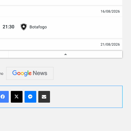
16/08/2026
21:30
Botafogo
21/08/2026
00:30
Cienciano
Agr 0 - 0
no
24/08/2026
Facebook
X
Messenger
Compartilhar por e-mail
23:00
Athletico-PR