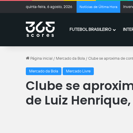
quinta-feira, 6 agosto, 2026
Inven
Notícias de Última Hora
FUTEBOL BRASILEIRO
INTE
Página inicial
/
Mercado da Bola
/
Clube se aproxima de cont
Mercado da Bola
Mercado Livre
Clube se aproxi
de Luiz Henrique,