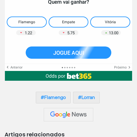
Quem vai ganhar?
Flamengo
Empate
Vitória
1.22
5.75
13.00
JOGUE AQUI
Anterior
Próximo
Odds por
Flamengo
Lorran
Artigos relacionados