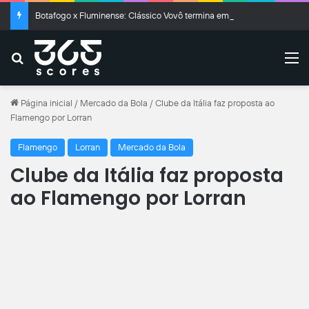
Botafogo x Fluminense: Clássico Vovô termina empatado no Nilton Santos
Buscar
M
Página inicial
/
Mercado da Bola
/
Clube da Itália faz proposta ao
Flamengo por Lorran
Flamengo
Lorran
Mercado da Bola
Clube da Itália faz proposta
ao Flamengo por Lorran