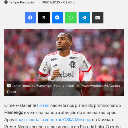
Fellipe Perdigão
08/07/2025 - 02:48 pm
Facebook
X
Messenger
WhatsApp
Telegram
Compartilhar por e-mail
Lorran, meia do Flamengo. Foto: Vinicius Do Prado/Agência F8/Gazeta
Press
O meia-atacante
Lorran
não está nos planos do profissional do
Flamengo
e vem chamando a atenção do mercado europeu.
Após
quase acertar a venda ao CSKA Moscou
, da Rússia, o
Rubro-Negro recebeu uma proposta do
Pisa
, da Itália. O clube