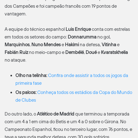
dos Campeões e foi campeão francês com 19 pontos de
vantagem.
A equipe do técnico espanhol
Luis Enrique
conta com estrelas
em todos os setores do campo:
Donnarumma
no gol,
Marquinhos
,
Nuno Mendes
e
Hakimi
na defesa,
Vitinha
e
Fabián Ruiz
no meio-campo e
Dembélé
,
Doué
e
Kvaratskhelia
no ataque.
Olho na telinha:
Confira onde assistir a todos os jogos da
primeira fase
Os palcos:
Conheça todos os estádios da Copa do Mundo
de Clubes
Do outro lado, o
Atlético de Madrid
que terminou a temporada
com um 4 a 1 em cima do Betis e um 4 a 0 sobre o Girona. No
Campeonato Espanhol, ficou no terceiro lugar, com 76 pontos, e
teve a segunda melhor defesa, com 30 gols sofridos.