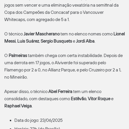
jogos sem vencer e uma eliminação vexatória na semifinal da
Copa dos Campeões da Concacaf para o Vancouver
Whitecaps, com agregado de 5 a 1.
O técnico
Javier Mascherano
tem no elenco nomes como
Lionel
Messi
,
Luis Suárez
,
Sergio Busquets
e
Jordi Alba
.
O
Palmeiras
também chega com certa instabilidade. Depois de
uma derrota em 17 jogos, o Alviverde foi superado pelo
Flamengo por 2 a 0, no Allianz Parque, e pelo Cruzeiro por 2 a 1,
no Mineirão.
Apesar disso, o técnico
Abel Ferreira
tem um elenco
consolidado, com destaques como
Estêvão
,
Vitor Roque
e
Raphael Veiga
.
Data do jogo: 23/06/2025
Horário: 22h (de Brasília)