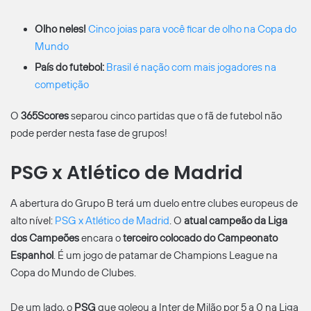
Olho neles!
Cinco joias para você ficar de olho na Copa do
Mundo
País do futebol:
Brasil é nação com mais jogadores na
competição
O
365Scores
separou cinco partidas que o fã de futebol não
pode perder nesta fase de grupos!
PSG x Atlético de Madrid
A abertura do Grupo B terá um duelo entre clubes europeus de
alto nível:
PSG x Atlético de Madrid
. O
atual campeão da Liga
dos Campeões
encara o
terceiro colocado do Campeonato
Espanhol
. É um jogo de patamar de Champions League na
Copa do Mundo de Clubes.
De um lado, o
PSG
que goleou a Inter de Milão por 5 a 0 na Liga