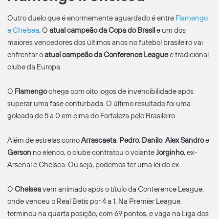
Outro duelo que é enormemente aguardado é entre
Flamengo
e Chelsea
. O
atual campeão da Copa do Brasil
e um dos
maiores vencedores dos últimos anos no futebol brasileiro vai
enfrentar o
atual campeão da Conference League
e tradicional
clube da Europa.
O
Flamengo
chega com oito jogos de invencibilidade após
superar uma fase conturbada. O último resultado foi uma
goleada de 5 a 0 em cima do Fortaleza pelo Brasileiro.
Além de estrelas como
Arrascaeta
,
Pedro
,
Danilo
,
Alex Sandro
e
Gerson
no elenco, o clube contratou o volante
Jorginho
, ex-
Arsenal e Chelsea. Ou seja, podemos ter uma lei do ex.
O
Chelsea
vem animado após o título da Conference League,
onde venceu o Real Betis por 4 a 1. Na Premier League,
terminou na quarta posição, com 69 pontos, e vaga na Liga dos