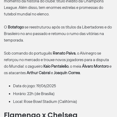
momento da história do clube: título inédito da Champions
League. Além disso, tem enormes estrelas e promessas do
futebol mundial no elenco.
O
Botafogo
se reestruturou após os títulos da Libertadores e do
Brasileiro no ano passado e retomou o rumo das vitórias na
temporada.
Sob comando do português
Renato Paiva
, o Alvinegro se
reforçou no mercado e trouxe novos jogadores para a disputa
do Mundial: o zagueiro
Kaio Pantaleão
, o meia
Álvaro Montoro
e
os atacantes
Arthur Cabral
e
Joaquín Correa
.
Data do jogo: 19/06/2025
Horário: 22h (de Brasília)
Local: Rose Bowl Stadium (Califórnia)
Flamengo x Chelsea