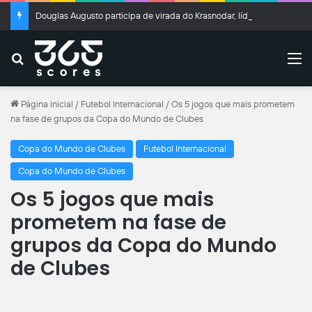
Douglas Augusto participa de virada do Krasnodar, líder do Campeonato Russo
Buscar
M
Página inicial
/
Futebol Internacional
/
Os 5 jogos que mais prometem
na fase de grupos da Copa do Mundo de Clubes
Copa do Mundo de Clubes
Futebol Internacional
Copa do Mundo de Clubes
Os 5 jogos que mais
prometem na fase de
grupos da Copa do Mundo
de Clubes