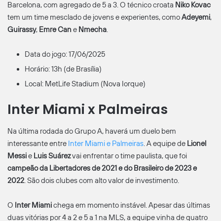
Barcelona, com agregado de 5 a 3. O técnico croata
Niko Kovac
tem um time mesclado de jovens e experientes, como
Adeyemi
,
Guirassy
,
Emre Can
e
Nmecha
.
Data do jogo: 17/06/2025
Horário: 13h (de Brasília)
Local: MetLife Stadium (Nova Iorque)
Inter Miami x Palmeiras
Na última rodada do Grupo A, haverá um duelo bem
interessante entre
Inter Miami e Palmeiras
. A equipe de
Lionel
Messi
e
Luis Suárez
vai enfrentar o time paulista, que foi
campeão da Libertadores de 2021 e do Brasileiro de 2023 e
2022
. São dois clubes com alto valor de investimento.
O
Inter Miami
chega em momento instável. Apesar das últimas
duas vitórias por 4 a 2 e 5 a 1 na MLS, a equipe vinha de quatro