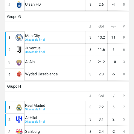
Ulsan HD
3
2:6
-4
0
4
Grupo G
J
Gol
+/-
P
Man City
3
13:2
11
9
1
Oitavas de final
Juventus
3
11:6
5
6
2
Oitavas de final
Al Ain
3
2:12
-10
3
3
Wydad Casablanca
3
2:8
-6
0
4
Grupo H
J
Gol
+/-
P
Real Madrid
3
7:2
5
7
1
Oitavas de final
Al-Hilal
3
3:1
2
5
2
Oitavas de final
Salzburg
3
2:4
-2
4
3