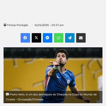
Fellipe Perdigão
16/06/2025 - 05:57 pm
Facebook
X
Messenger
WhatsApp
Telegram
Compartilhar por e-mail
Pedro Neto, é um dos destaques do Chelsea na Copa do Mundo de
Clubes - Divulgação/Chelsea