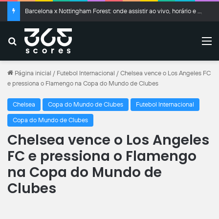
Barcelona x Nottingham Forest: onde assistir ao vivo, horário e escalações
Buscar
M
Página inicial
/
Futebol Internacional
/
Chelsea vence o Los Angeles FC
e pressiona o Flamengo na Copa do Mundo de Clubes
Chelsea
Copa do Mundo de Clubes
Futebol Internacional
Copa do Mundo de Clubes
Chelsea vence o Los Angeles
FC e pressiona o Flamengo
na Copa do Mundo de
Clubes