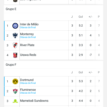
Grupo E
J
Gol
+/-
P
Inter de Milão
3
5:2
3
7
1
Oitavas de final
Monterrey
3
5:1
4
5
2
Oitavas de final
River Plate
3
3:3
0
4
3
Urawa Reds
3
2:9
-7
0
4
Grupo F
J
Gol
+/-
P
Dortmund
3
5:3
2
7
1
Oitavas de final
Fluminense
3
4:2
2
5
2
Oitavas de final
Mamelodi Sundowns
3
4:4
0
4
3