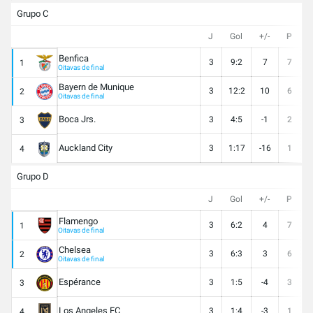
Grupo C
J
Gol
+/-
P
Benfica
3
9:2
7
7
1
Oitavas de final
Bayern de Munique
3
12:2
10
6
2
Oitavas de final
Boca Jrs.
3
4:5
-1
2
3
Auckland City
3
1:17
-16
1
4
Grupo D
J
Gol
+/-
P
Flamengo
3
6:2
4
7
1
Oitavas de final
Chelsea
3
6:3
3
6
2
Oitavas de final
Espérance
3
1:5
-4
3
3
Los Angeles FC
3
1:4
-3
1
4