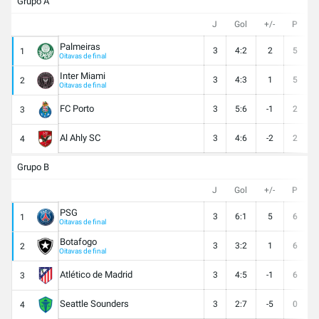
Grupo A
J
Gol
+/-
P
Palmeiras
3
4:2
2
5
1
Oitavas de final
Inter Miami
3
4:3
1
5
2
Oitavas de final
FC Porto
3
5:6
-1
2
3
Al Ahly SC
3
4:6
-2
2
4
Grupo B
J
Gol
+/-
P
PSG
3
6:1
5
6
1
Oitavas de final
Botafogo
3
3:2
1
6
2
Oitavas de final
Atlético de Madrid
3
4:5
-1
6
3
Seattle Sounders
3
2:7
-5
0
4