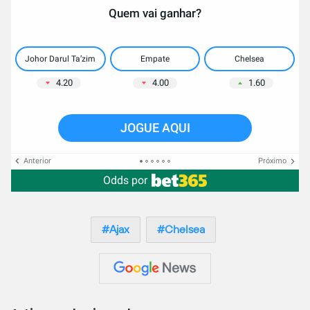
Quem vai ganhar?
Johor Darul Ta’zim
Empate
Chelsea
4.20
4.00
1.60
JOGUE AQUI
Anterior
Próximo
Odds por
Ajax
Chelsea