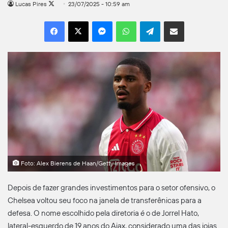
Follow
Lucas Pires
23/07/2025 - 10:59 am
on
Facebook
X
Messenger
WhatsApp
Telegram
Compartilhar por e-mail
X
Foto: Alex Bierens de Haan/Getty Images
Depois de fazer grandes investimentos para o setor ofensivo, o
Chelsea voltou seu foco na janela de transferênicas para a
defesa. O nome escolhido pela diretoria é o de Jorrel Hato,
lateral-esquerdo de 19 anos do Ajax, considerado uma das joias