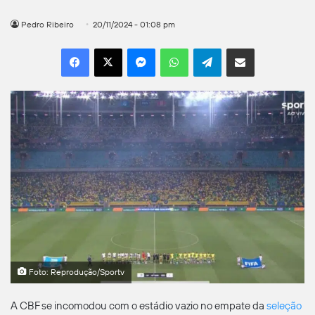
Pedro Ribeiro
20/11/2024 - 01:08 pm
Facebook
X
Messenger
WhatsApp
Telegram
Compartilhar por e-mail
Foto: Reprodução/Sportv
A CBF se incomodou com o estádio vazio no empate da
seleção