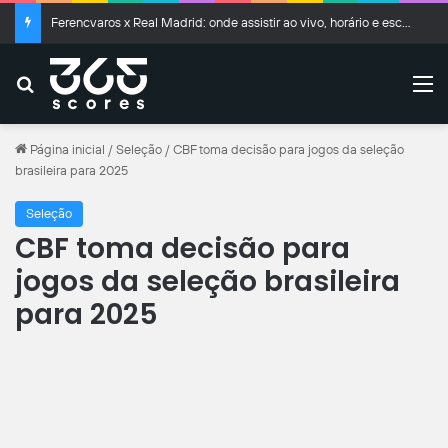
Ferencvaros x Real Madrid: onde assistir ao vivo, horário e escalações
Buscar
M
Página inicial
/
Seleção
/
CBF toma decisão para jogos da seleção
brasileira para 2025
Seleção
CBF toma decisão para
jogos da seleção brasileira
para 2025