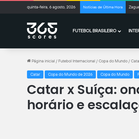
quinta-feira, 6 agosto, 2026
Zague
Notícias de Última Hora
FUTEBOL BRASILEIRO
INTE
Página inicial
/
Futebol Internacional
/
Copa do Mundo
/
Cata
Catar
Copa do Mundo de 2026
Copa do Mundo
Catar x Suíça: ond
horário e escala