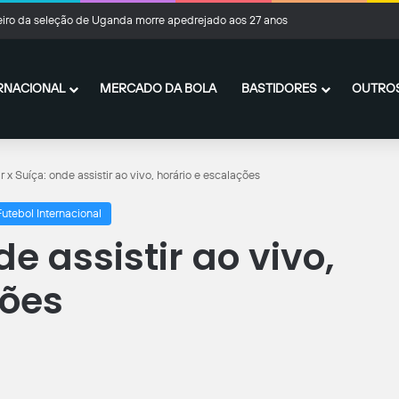
iro da seleção de Uganda morre apedrejado aos 27 anos
RNACIONAL
MERCADO DA BOLA
BASTIDORES
OUTROS
r x Suíça: onde assistir ao vivo, horário e escalações
Futebol Internacional
e assistir ao vivo,
ções