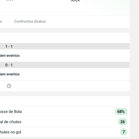
Suíça
es
Confrontos diretos
1 - 1
Sem eventos
0 - 1
Sem eventos
osse de Bola
68%
al de chutes
26
hutes no gol
7