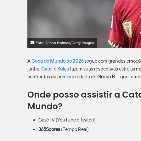
Foto: Simon Holmes/Getty Images
A
Copa do Mundo de 2026
segue com grandes emoções n
junho,
Catar e Suíça
fazem suas respectivas estreias n
confrontos da primeira rodada do
Grupo B
— que tamb
Onde posso assistir a Cat
Mundo?
CazéTV (YouTube e Twitch)
365Scores
(Tempo Real)