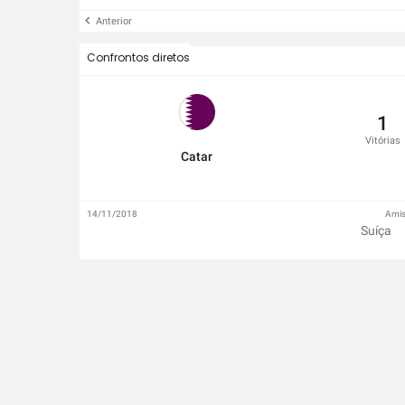
Anterior
Confrontos diretos
1
Vitórias
Catar
14/11/2018
Amis
Suíça