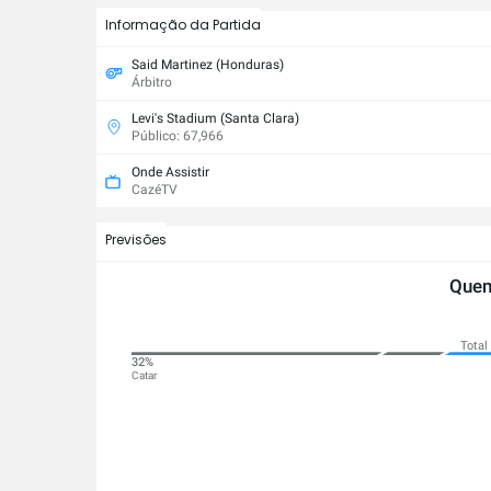
Informação da Partida
Said Martinez (Honduras)
Árbitro
Levi's Stadium (Santa Clara)
Público: 67,966
Onde Assistir
CazéTV
Previsões
Quem
Total
78%
32%
Suíça
Catar