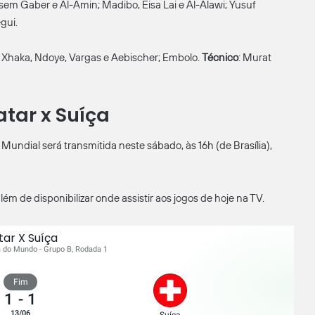
m Gaber e Al-Amin; Madibo, Eisa Lai e Al-Alawi; Yusuf
gui.
ria, Xhaka, Ndoye, Vargas e Aebischer; Embolo.
Técnico
: Murat
tar x Suíça
undial será transmitida neste sábado, às 16h (de Brasília),
m de disponibilizar onde assistir aos jogos de hoje na TV.
tar X Suíça
a do Mundo - Grupo B, Rodada 1
Fim
1
-
1
13/06