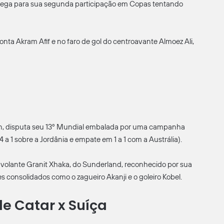
chega para sua segunda participação em Copas tentando
nta Akram Afif e no faro de gol do centroavante Almoez Ali,
akin, disputa seu 13º Mundial embalada por uma campanha
4 a 1 sobre a Jordânia e empate em 1 a 1 com a Austrália).
te volante Granit Xhaka, do Sunderland, reconhecido por sua
s consolidados como o zagueiro Akanji e o goleiro Kobel.
e Catar x Suíça