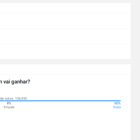
 vai ganhar?
 de votos: 156,930
8%
60%
Empate
Suíça