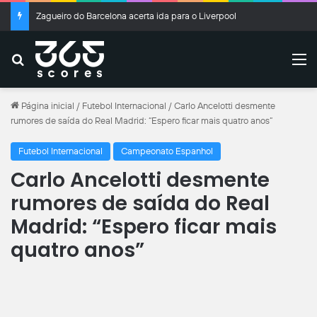
Zagueiro do Barcelona acerta ida para o Liverpool
Buscar
M
Página inicial
/
Futebol Internacional
/
Carlo Ancelotti desmente
rumores de saída do Real Madrid: “Espero ficar mais quatro anos”
Futebol Internacional
Campeonato Espanhol
Carlo Ancelotti desmente
rumores de saída do Real
Madrid: “Espero ficar mais
quatro anos”