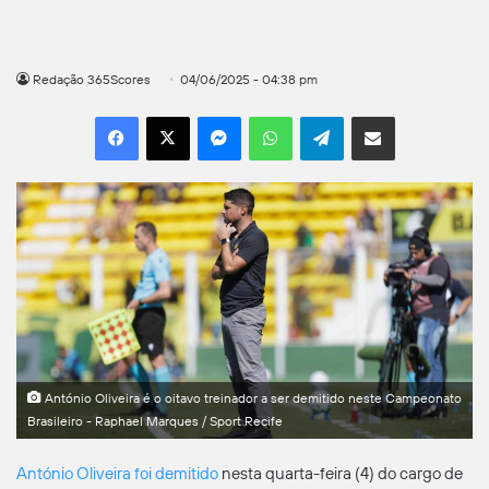
Redação 365Scores
04/06/2025 - 04:38 pm
Facebook
X
Messenger
WhatsApp
Telegram
Compartilhar por e-mail
António Oliveira é o oitavo treinador a ser demitido neste Campeonato
Brasileiro - Raphael Marques / Sport Recife
António Oliveira foi demitido
nesta quarta-feira (4) do cargo de