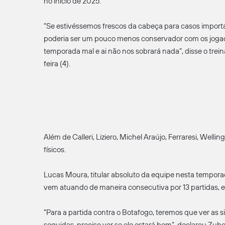
no início de 2025.
“Se estivéssemos frescos da cabeça para casos importa
poderia ser um pouco menos conservador com os jogad
temporada mal e ai não nos sobrará nada”, disse o trein
feira (4).
Além de Calleri, Liziero, Michel Araújo, Ferraresi, Well
físicos.
Lucas Moura, titular absoluto da equipe nesta tempor
vem atuando de maneira consecutiva por 13 partidas, 
“Para a partida contra o Botafogo, teremos que ver as
seguidas, preciso ver se ele estará bem”, declarou Zube