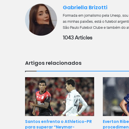
Gabriella Brizotti
Formada em jornalismo pela Unesp, sou 
as minhas paixões, está o futebol argent
São Paulo Futebol Clube e também do at
1043 Articles
Artigos relacionados
Santos enfrenta o Athletico-PR
Everton Ribe
para superar “Neymar-
procediment