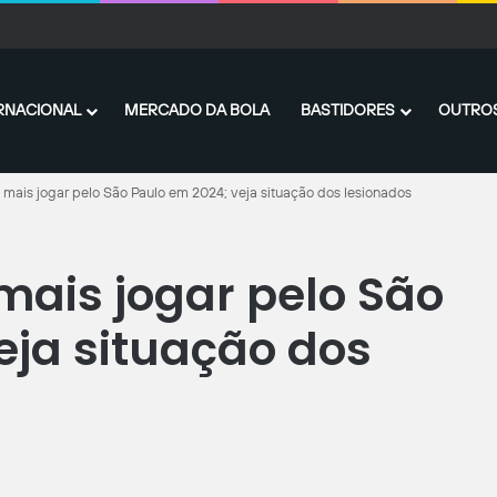
a Champions League: Complete a escalação das finais históricas
RNACIONAL
MERCADO DA BOLA
BASTIDORES
OUTROS
e mais jogar pelo São Paulo em 2024; veja situação dos lesionados
mais jogar pelo São
eja situação dos