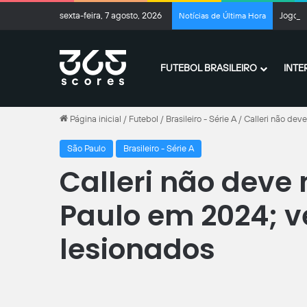
sexta-feira, 7 agosto, 2026
Jogo d
Notícias de Última Hora
FUTEBOL BRASILEIRO
INTE
Página inicial
/
Futebol
/
Brasileiro - Série A
/
Calleri não dev
São Paulo
Brasileiro - Série A
Calleri não deve 
Paulo em 2024; v
lesionados