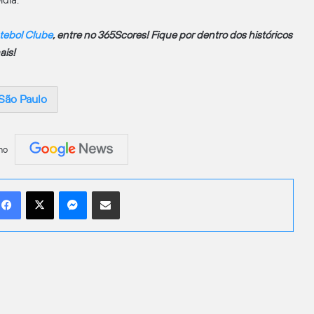
utebol Clube
, entre no 365Scores! Fique por dentro dos históricos
ais!
São Paulo
no
Facebook
X
Messenger
Compartilhar por e-mail