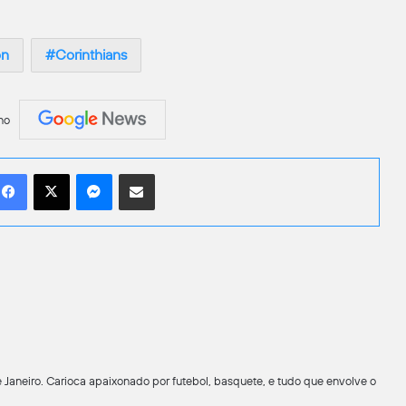
on
Corinthians
no
Facebook
X
Messenger
Compartilhar por e-mail
 Janeiro. Carioca apaixonado por futebol, basquete, e tudo que envolve o