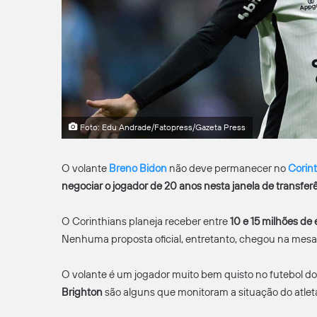
Foto: Edu Andrade/Fatopress/Gazeta Press
O volante
Breno Bidon
não deve permanecer no
Corint
negociar o jogador de 20 anos nesta janela de transfer
O Corinthians planeja receber entre
10 e 15 milhões de
Nenhuma proposta oficial, entretanto, chegou na mesa 
O volante é um jogador muito bem quisto no futebol d
Brighton
são alguns que monitoram a situação do atlet