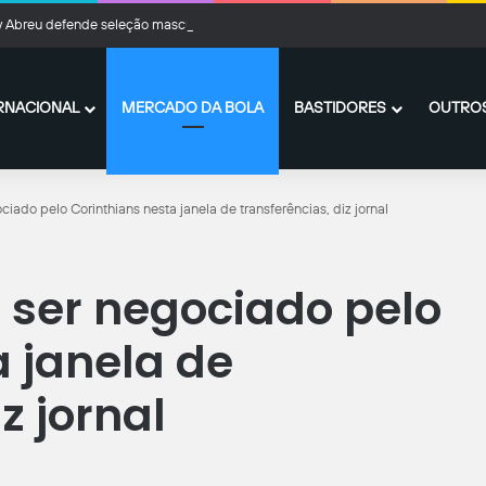
y Abreu defende seleção masculina de vôlei: “Pegando bagagem”
RNACIONAL
MERCADO DA BOLA
BASTIDORES
OUTROS
iado pelo Corinthians nesta janela de transferências, diz jornal
 ser negociado pelo
a janela de
z jornal