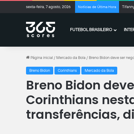
sexta-feira, 7 agosto, 2026
Tifann
Notícias de Última Hora
FUTEBOL BRASILEIRO
INTE
Página inicial
/
Mercado da Bola
/
Breno Bidon deve ser negoc
Breno Bidon
Corinthians
Mercado da Bola
Breno Bidon deve
Corinthians nest
transferências, di