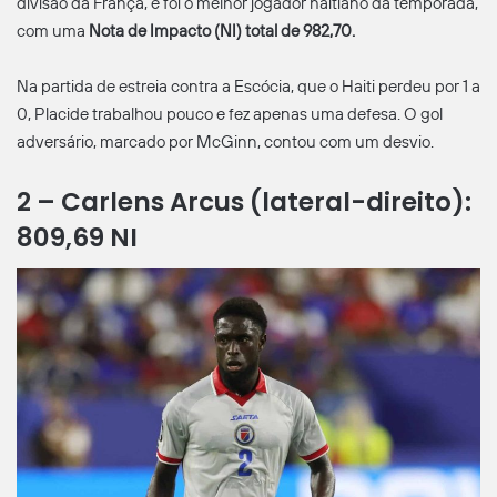
divisão da França, e foi o melhor jogador haitiano da temporada,
com uma
Nota de Impacto (NI) total de 982,70.
Na partida de estreia contra a Escócia, que o Haiti perdeu por 1 a
0, Placide trabalhou pouco e fez apenas uma defesa. O gol
adversário, marcado por McGinn, contou com um desvio.
2 – Carlens Arcus (lateral-direito):
809,69 NI