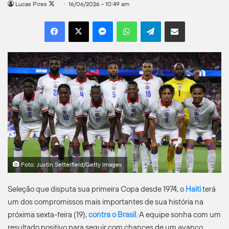
Follow
Lucas Pires
16/06/2026 - 10:49 am
on
Facebook
X
Messenger
WhatsApp
Telegram
Compartilhar por e-mail
X
Foto: Justin Setterfield/Getty Images
Seleção que disputa sua primeira Copa desde 1974, o
Haiti
terá
um dos compromissos mais importantes de sua história na
próxima sexta-feira (19),
contra o Brasil
. A equipe sonha com um
resultado positivo para seguir com chances de um avanço