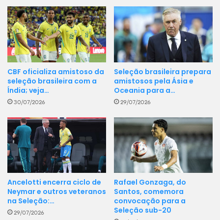
CBF oficializa amistoso da
Seleção brasileira prepara
seleção brasileira com a
amistosos pela Ásia e
Índia; veja…
Oceania para a…
30/07/2026
29/07/2026
Rafael Gonzaga, do
Ancelotti encerra ciclo de
Santos, comemora
Neymar e outros veteranos
convocação para a
na Seleção:…
Seleção sub-20
29/07/2026