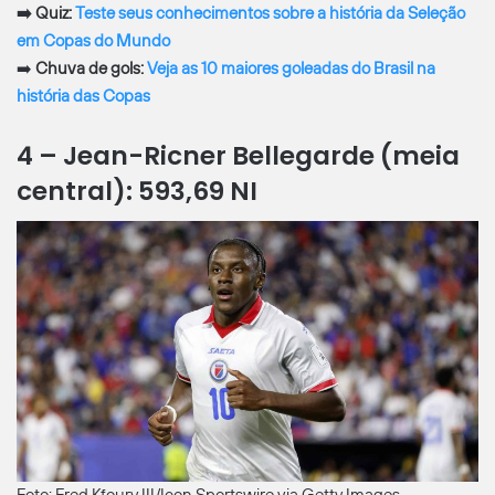
➡️ Quiz:
Teste seus conhecimentos sobre a história da Seleção
em Copas do Mundo
➡️
Chuva de gols:
Veja as 10 maiores goleadas do Brasil na
história das Copas
4 – Jean-Ricner Bellegarde (meia
central): 593,69 NI
Foto: Fred Kfoury III/Icon Sportswire via Getty Images