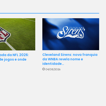
Cleveland Sirens: nova franquia
da da NFL 2026:
da WNBA revela nome e
de jogos e onde
identidade…
04/08/2026