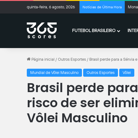
quinta-feira, 6 agosto, 2026
Monac
Notícias de Última Hora
FUTEBOL BRASILEIRO
INTE
Página inicial
/
Outros Esportes
/
Brasil perde para a Sérvia 
Mundial de Vôlei Masculino
Outros Esportes
Vôlei
Brasil perde para
risco de ser elim
Vôlei Masculino