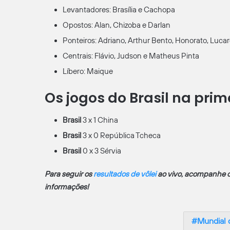
Levantadores: Brasília e Cachopa
Opostos: Alan, Chizoba e Darlan
Ponteiros: Adriano, Arthur Bento, Honorato, Luca
Centrais: Flávio, Judson e Matheus Pinta
Líbero: Maique
Os jogos do Brasil na prim
Brasil
3 x 1 China
Brasil
3 x 0 República Tcheca
Brasil
0 x 3 Sérvia
Para seguir os
resultados de vôlei
ao vivo, acompanhe o
informações!
Mundial 