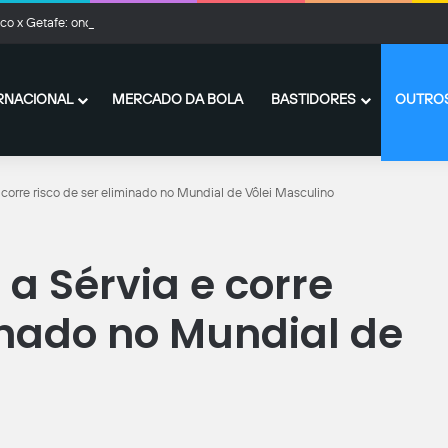
o x Getafe: onde assistir ao vivo, horário e prováveis escalações
RNACIONAL
MERCADO DA BOLA
BASTIDORES
OUTROS
e corre risco de ser eliminado no Mundial de Vôlei Masculino
 a Sérvia e corre
inado no Mundial de