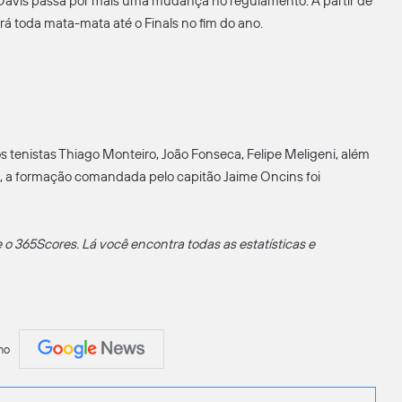
avis passa por mais uma mudança no regulamento. A partir de
rá toda mata-mata até o Finals no fim do ano.
 tenistas Thiago Monteiro, João Fonseca, Felipe Meligeni, além
o, a formação comandada pelo capitão Jaime Oncins foi
o 365Scores. Lá você encontra todas as estatísticas e
no
Facebook
X
Messenger
Compartilhar por e-mail