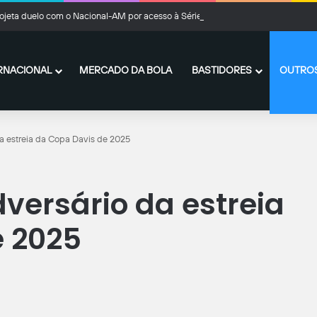
ojeta duelo com o Nacional-AM por acesso à Série C
RNACIONAL
MERCADO DA BOLA
BASTIDORES
OUTROS
da estreia da Copa Davis de 2025
versário da estreia
e 2025