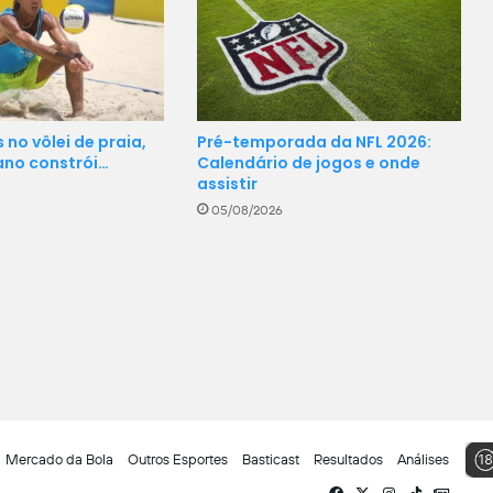
Pré-temporada da NFL 2026:
 no vôlei de praia,
Calendário de jogos e onde
ano constrói…
assistir
05/08/2026
Mercado da Bola
Outros Esportes
Basticast
Resultados
Análises
Facebook
X
Instagram
TikTok