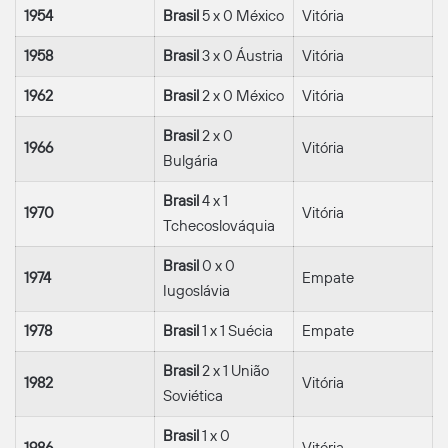
1954
Brasil
5 x 0 México
Vitória
1958
Brasil
3 x 0 Áustria
Vitória
1962
Brasil
2 x 0 México
Vitória
Brasil
2 x 0
1966
Vitória
Bulgária
Brasil
4 x 1
1970
Vitória
Tchecoslováquia
Brasil
0 x 0
1974
Empate
Iugoslávia
1978
Brasil
1 x 1 Suécia
Empate
Brasil
2 x 1 União
1982
Vitória
Soviética
Brasil
1 x 0