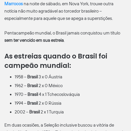
Marrocos
na noite de sábado, em Nova York, trouxe outra
notícia não muito agradável ao torcedor brasileiro –
especialmente para aquele que se apega a superstições.
Pentacampeão mundial, o Brasil jamais conquistou um título
sem ter vencido em sua estreia
.
As estreias quando o Brasil foi
campeão mundial:
1958 –
Brasil
3 x 0 Áustria
1962 –
Brasil
2 x 0 México
1970 –
Brasil
4 x 1 Tchecoslováquia
1994 –
Brasil
2 x 0 Rússia
2002 –
Brasil
2 x 1 Turquia
Em duas ocasiões, a Seleção inclusive buscou a vitória de