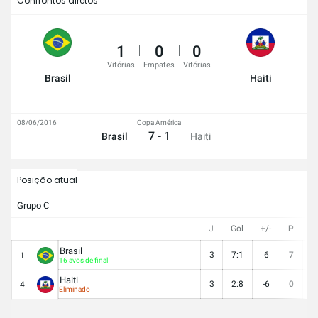
Confrontos diretos
1
0
0
Vitórias
Empates
Vitórias
Brasil
Haiti
08/06/2016
Copa América
7 - 1
Brasil
Haiti
Posição atual
Grupo C
J
Gol
+/-
P
V
Brasil
3
7:1
6
7
2
1
16 avos de final
Haiti
3
2:8
-6
0
0
4
Eliminado