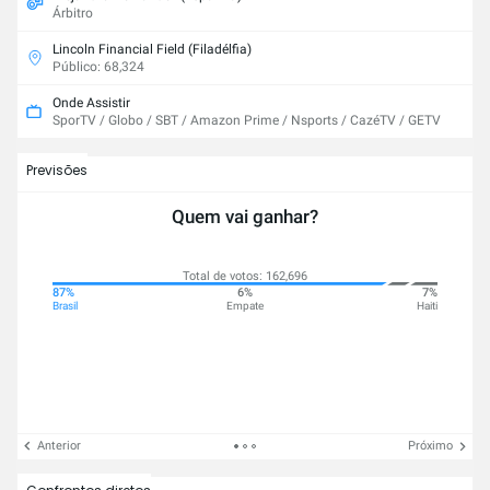
Árbitro
Lincoln Financial Field (Filadélfia)
Público: 68,324
Onde Assistir
SporTV / Globo / SBT / Amazon Prime / Nsports / CazéTV / GETV
Previsões
Quem vai ganhar?
Total de votos: 162,696
87%
6%
7%
Brasil
Empate
Haiti
Anterior
Próximo