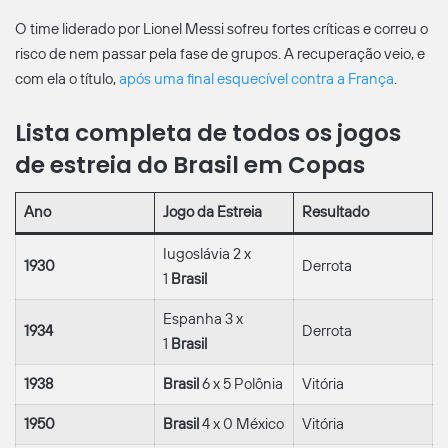
O time liderado por Lionel Messi sofreu fortes críticas e correu o
risco de nem passar pela fase de grupos. A recuperação veio, e
com ela o título,
após uma final esquecível contra a França
.
Lista completa de todos os jogos
de estreia do Brasil em Copas
Ano
Jogo da Estreia
Resultado
Iugoslávia 2 x
1930
Derrota
1
Brasil
Espanha 3 x
1934
Derrota
1
Brasil
1938
Brasil
6 x 5 Polônia
Vitória
1950
Brasil
4 x 0 México
Vitória