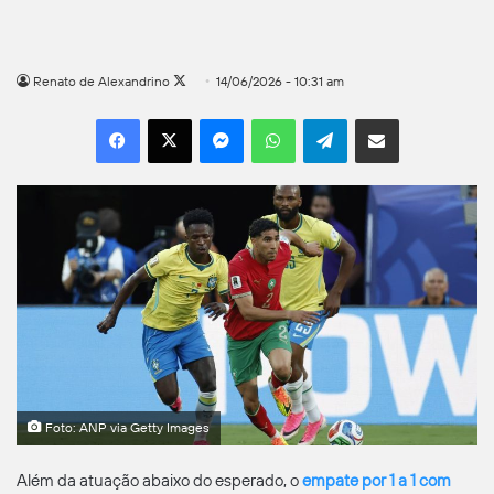
Follow
Renato de Alexandrino
14/06/2026 - 10:31 am
on
Facebook
X
Messenger
WhatsApp
Telegram
Compartilhar por e-mail
X
Foto: ANP via Getty Images
Além da atuação abaixo do esperado, o
empate por 1 a 1 com