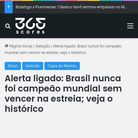
Botafogo x Fluminense: Clássico Vovô termina empatado no Nilton Santos
Buscar
M
Página inicial
/
Seleção
/
Alerta ligado: Brasil nunca foi campeão
mundial sem vencer na estreia; veja o histórico
Brasil
Seleção
Copa do Mundo
Alerta ligado: Brasil nunca
foi campeão mundial sem
vencer na estreia; veja o
histórico