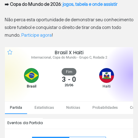
➡️
Copa do Mundo de 2026
:
jogos, tabela e onde assistir
Não perca esta oportunidade de demonstrar seu conhecimento
sobre futebol e conquistar o direito de tirar onda com todo
mundo.
Participe agora
!
Brasil X Haiti
Internacional, Copa do Mundo - Grupo C, Rodada 2
Fim
3
-
0
20/06
Brasil
Haiti
Partida
Estatísticas
Notícias
Probabilidades
Conf
Eventos da Partida