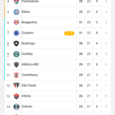
Fluminense
35
22
9
5
3
4
Bahia
32
21
8
4
2
5
Bragantino
31
20
9
6
2
6
Cruzeiro
31
22
8
-3
2
7
1 - 1
Botafogo
30
21
8
2
3
8
Coritiba
30
22
8
-2
2
9
Atlético-MG
29
21
8
0
2
10
Corinthians
29
21
7
2
2
11
São Paulo
26
21
7
1
2
12
Vitória
26
21
7
-9
2
13
Grêmio
25
21
6
-3
2
14