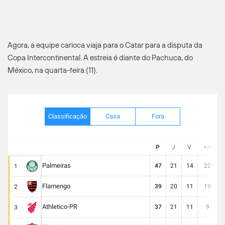
Agora, a equipe carioca viaja para o Catar para a disputa da
Copa Intercontinental. A estreia é diante do Pachuca, do
México, na quarta-feira (11).
Classificação
Casa
Fora
P
J
V
+/-
Palmeiras
47
21
14
22
3
1
Flamengo
39
20
11
19
3
2
Athletico-PR
37
21
11
9
2
3