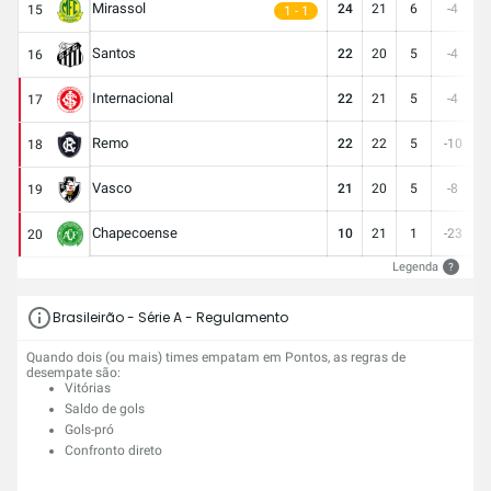
Mirassol
24
21
6
-4
2
15
1 - 1
Santos
22
20
5
-4
2
16
Internacional
22
21
5
-4
2
17
Remo
22
22
5
-10
2
18
Vasco
21
20
5
-8
2
19
Chapecoense
10
21
1
-23
2
20
Legenda
?
Brasileirão - Série A - Regulamento
Quando dois (ou mais) times empatam em Pontos, as regras de
desempate são:
Vitórias
Saldo de gols
Gols-pró
Confronto direto