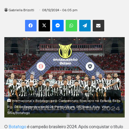
Gabriella Brizotti
08/12/2024 - 06:05 pm
Facebook
X
Messenger
WhatsApp
Telegram
Compartilhar por e-mail
Internacional x Botafogo pelo Campeonato Brasileiro no Estadio Beira
Rio. 04 de Dezembro de 2024, Porto Alegre, RS, Brasil. Foto: Vitor
Silva/Botafogo
O
Botafogo
é campeão brasileiro 2024. Após conquistar o título