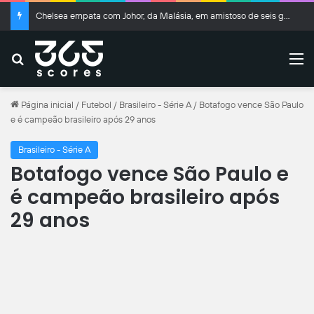
Chelsea empata com Johor, da Malásia, em amistoso de seis gols
Buscar
M
Página inicial
/
Futebol
/
Brasileiro - Série A
/
Botafogo vence São Paulo
e é campeão brasileiro após 29 anos
Brasileiro - Série A
Botafogo vence São Paulo e
é campeão brasileiro após
29 anos