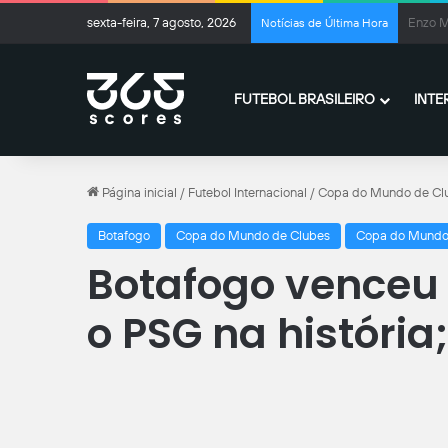
sexta-feira, 7 agosto, 2026
Ex-Cor
Notícias de Última Hora
FUTEBOL BRASILEIRO
INTE
Página inicial
/
Futebol Internacional
/
Copa do Mundo de Cl
Botafogo
Copa do Mundo de Clubes
Copa do Mundo
Botafogo venceu 
o PSG na história