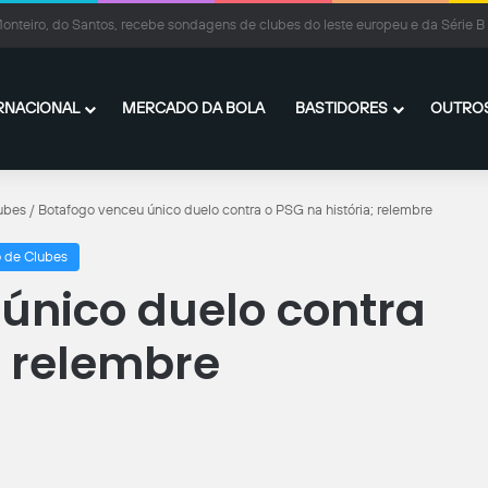
inthians, Matheus Davó vive grande fase em Israel e inicia temporada com méd
RNACIONAL
MERCADO DA BOLA
BASTIDORES
OUTROS
ubes
/
Botafogo venceu único duelo contra o PSG na história; relembre
 de Clubes
único duelo contra
; relembre