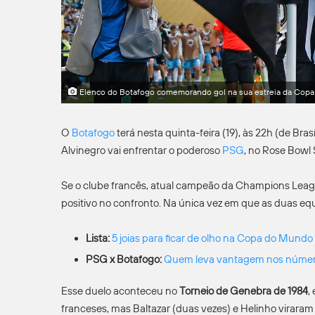
Elenco do Botafogo comemorando gol na sua estreia da Copa 
O
Botafogo
terá nesta quinta-feira (19), às 22h (de Bras
Alvinegro vai enfrentar o poderoso
PSG
, no Rose Bowl
Se o clube francês, atual campeão da Champions League
positivo no confronto. Na única vez em que as duas eq
Lista:
5 joias para ficar de olho na Copa do Mundo
PSG x Botafogo:
Quem leva vantagem nos núme
Esse duelo aconteceu no
Torneio de Genebra de 1984
,
franceses, mas Baltazar (duas vezes) e Helinho viraram 