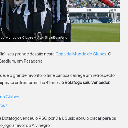
do Mundo de Clubes - Vitor Silva/Botafogo
ília), seu grande desafio nesta
Copa do Mundo de Clubes.
O
 Stadium, em Pasadena.
, é o grande favorito, o time carioca carrega um retrospecto
uipes se enfrentaram, há 41 anos,
o Botafogo saiu vencedor.
 de Clubes
ros?
 e Botafogo venceu o PSG por 3 a 1. Susic abriu o placar para os
o jogo a favor do Alvinegro.