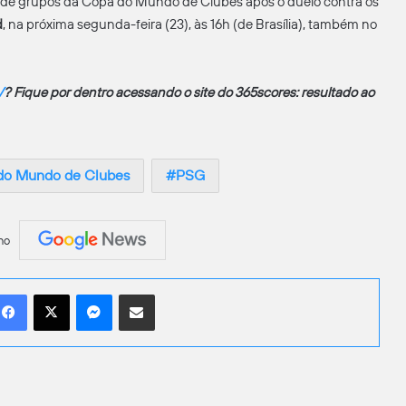
 de grupos da Copa do Mundo de Clubes após o duelo contra os
d
, na próxima segunda-feira (23), às 16h (de Brasília), também no
V
? Fique por dentro acessando o site do 365scores: resultado ao
do Mundo de Clubes
PSG
no
Facebook
X
Messenger
Compartilhar por e-mail