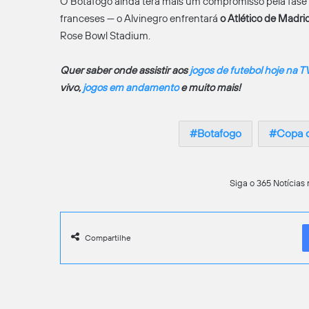
O Botafogo ainda terá mais um compromisso pela fase
franceses — o Alvinegro enfrentará
o Atlético de Madri
Rose Bowl Stadium.
Quer saber onde assistir aos
jogos de futebol hoje na T
vivo,
jogos em andamento
e muito mais!
Botafogo
Copa 
Siga o 365 Notícias 
Compartilhe