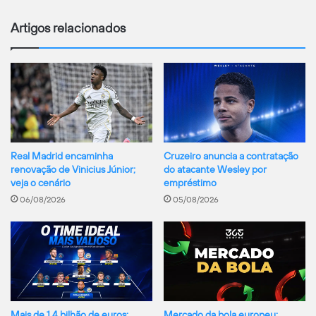
24/08/2026
Brasil
Artigos relacionados
23:00
Botafogo
Athletico-PR
Cruzeiro anuncia a contratação
Real Madrid encaminha
do atacante Wesley por
renovação de Vinicius Júnior;
empréstimo
veja o cenário
05/08/2026
06/08/2026
Mais de 1,4 bilhão de euros:
Mercado da bola europeu: