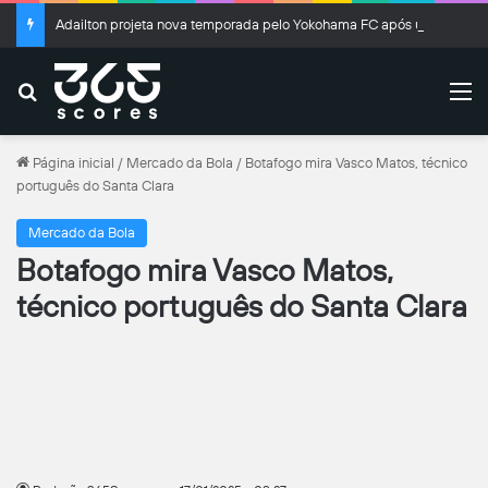
Adailton projeta nova temporada pelo Yokohama FC após ultrapassar 100 gols no Japão
Buscar
M
Página inicial
/
Mercado da Bola
/
Botafogo mira Vasco Matos, técnico
português do Santa Clara
Mercado da Bola
Botafogo mira Vasco Matos,
técnico português do Santa Clara