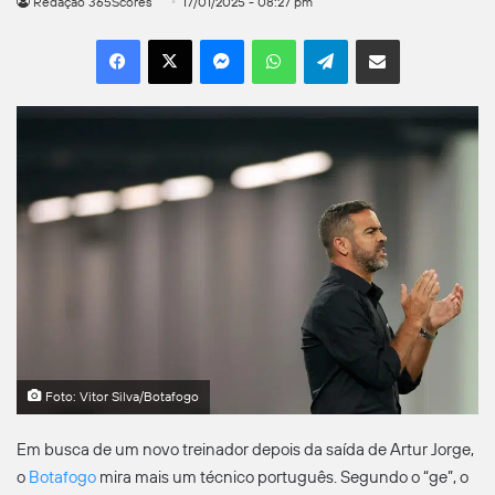
Redação 365Scores
17/01/2025 - 08:27 pm
Facebook
X
Messenger
WhatsApp
Telegram
Compartilhar por e-mail
Foto: Vitor Silva/Botafogo
Em busca de um novo treinador depois da saída de Artur Jorge,
o
Botafogo
mira mais um técnico português. Segundo o “ge”, o