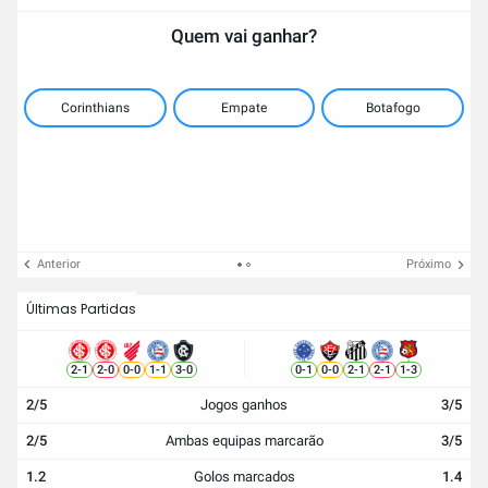
Quem vai ganhar?
Corinthians
Empate
Botafogo
Anterior
Próximo
Últimas Partidas
2
-
1
2
-
0
0
-
0
1
-
1
3
-
0
0
-
1
0
-
0
2
-
1
2
-
1
1
-
3
2/5
Jogos ganhos
3/5
2/5
Ambas equipas marcarão
3/5
1.2
Golos marcados
1.4