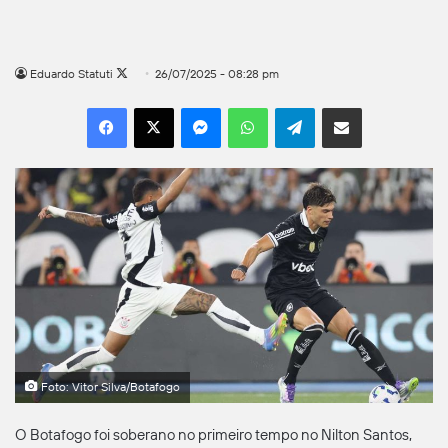
Follow
Eduardo Statuti
26/07/2025 - 08:28 pm
on
Facebook
X
Messenger
WhatsApp
Telegram
Compartilhar por e-mail
X
Foto: Vitor Silva/Botafogo
O Botafogo foi soberano no primeiro tempo no Nilton Santos,