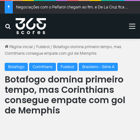
Negociações com o Peñarol chegam ao fim, e De La Cruz fica no Flamengo
Buscar
M
Página inicial
/
Futebol
/
Botafogo domina primeiro tempo, mas
Corinthians consegue empate com gol de Memphis
Botafogo
Corinthians
Futebol
Brasileiro - Série A
Botafogo domina primeiro
tempo, mas Corinthians
consegue empate com gol
de Memphis