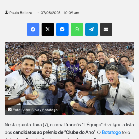
Paulo Belleze
07/08/2025 - 10:09 am
Facebook
X
Messenger
WhatsApp
Telegram
Compartilhar por e-mail
Foto: Vitor Silva / Botafogo
Nesta quinta-feira (7), o jornal francês “L’Équipe” divulgou a lista
dos
candidatos ao prêmio de “Clube do Ano”
. O
Botafogo
foi o