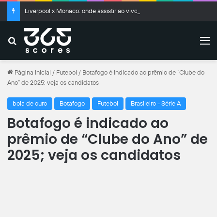
Liverpool x Monaco: onde assistir ao vivo, horário e prováveis escalações
Buscar
M
Página inicial
/
Futebol
/
Botafogo é indicado ao prêmio de “Clube do
Ano” de 2025; veja os candidatos
bola de ouro
Botafogo
Futebol
Brasileiro - Série A
Botafogo é indicado ao
prêmio de “Clube do Ano” de
2025; veja os candidatos