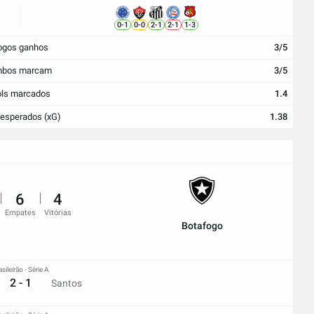
0
-
1
0
-
0
2
-
1
2
-
1
1
-
3
ogos ganhos
3/5
bos marcam
3/5
ls marcados
1.4
 esperados (xG)
1.38
6
4
Empates
Vitórias
Botafogo
asileirão - Série A
2 - 1
Santos