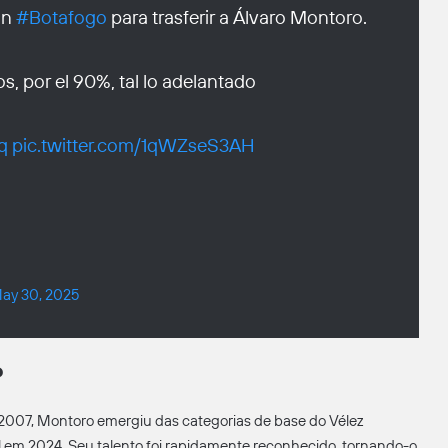
on
#Botafogo
para trasferir a Álvaro Montoro.
s, por el 90%, tal lo adelantado
q
pic.twitter.com/1qWZseS3AH
ay 30, 2025
?
 2007, Montoro emergiu das categorias de base do Vélez
l em 2024. Seu talento foi rapidamente reconhecido, tornando-o