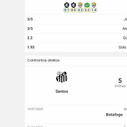
0
-
1
0
-
0
4
-
2
2
-
2
1
-
4
3/5
J
3/5
Am
2.2
Go
1.93
Gols
Confrontos diretos
5
Vitórias
Santos
16/07/2026
Br
Botafogo