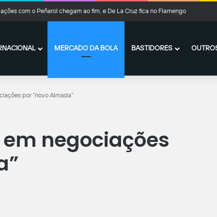
ações com o Peñarol chegam ao fim, e De La Cruz fica no Flamengo
RNACIONAL
MERCADO DA BOLA
BASTIDORES
OUTROS
iações por “novo Almada”
 em negociações
a”