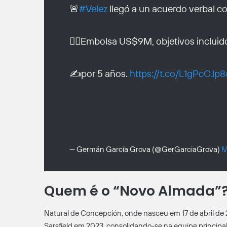
🚨
#Velez
llegó a un acuerdo verbal c
👉🏾Embolsa US$9M, objetivos incluido
✍️por 5 años.
https://t.co/L1gPcCJp8
— Germán García Grova (@GerGarciaGrova)
M
Quem é o “Novo Almada”
Natural de Concepción, onde nasceu em 17 de abril de
Sarsfield em 2023, consolidando-se na equipe principa