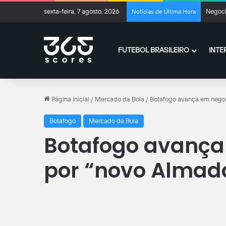
sexta-feira, 7 agosto, 2026
Negoci
Notícias de Última Hora
FUTEBOL BRASILEIRO
INTE
Página inicial
/
Mercado da Bola
/
Botafogo avança em negoc
Botafogo
Mercado da Bola
Botafogo avança
por “novo Almad