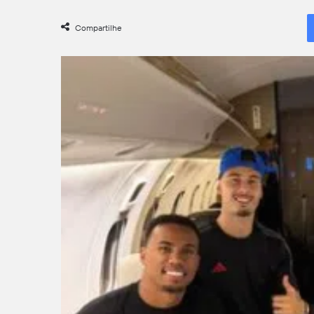
on
X
Compartilhe