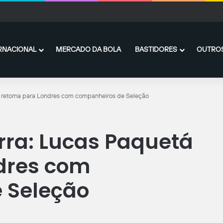
hians x Internacional: onde assistir ao vivo, horário e prováveis escalações
RNACIONAL
MERCADO DA BOLA
BASTIDORES
OUTROS
á retorna para Londres com companheiros de Seleção
rra: Lucas Paquetá
ndres com
 Seleção