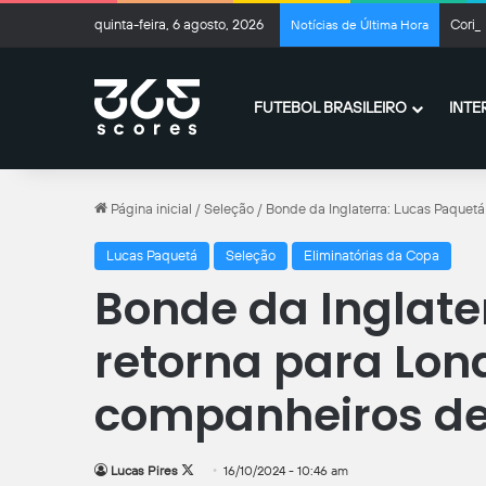
quinta-feira, 6 agosto, 2026
Corint
Notícias de Última Hora
FUTEBOL BRASILEIRO
INTE
Página inicial
/
Seleção
/
Bonde da Inglaterra: Lucas Paquet
Lucas Paquetá
Seleção
Eliminatórias da Copa
Bonde da Inglate
retorna para Lo
companheiros de
Follow
Lucas Pires
16/10/2024 - 10:46 am