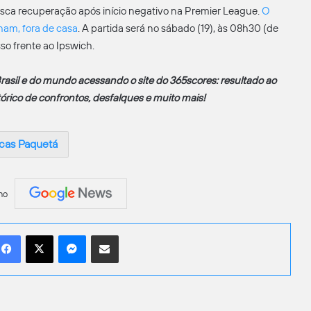
sca recuperação após início negativo na Premier League.
O
nham, fora de casa
. A partida será no sábado (19), às 08h30 (de
so frente ao Ipswich.
rasil e do mundo acessando o site do 365scores: resultado ao
stórico de confrontos, desfalques e muito mais!
cas Paquetá
no
Facebook
X
Messenger
Compartilhar por e-mail