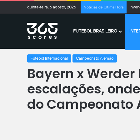
quinta-feira, 6 agosto, 2026
Inven
Notícias de Última Hora
FUTEBOL BRASILEIRO
INTE
Página inicial
/
Futebol Internacional
/
Bayern x Werder Breme
Futebol Internacional
Campeonato Alemão
Bayern x Werder 
escalações, onde 
do Campeonato 