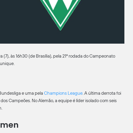
a (7), às 16h30 (de Brasília), pela 21ª rodada do Campeonato
Munique.
 Bundesliga e uma pela
Champions League
. A última derrota foi
ga dos Campeões. No Alemão, a equipe é líder isolado com seis
n.
emen