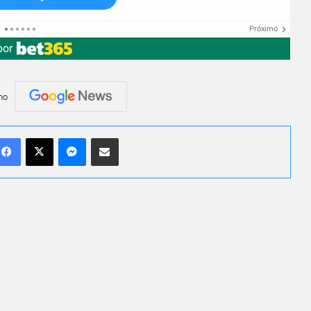
Próximo
por
no
Facebook
X
Messenger
Compartilhar por e-mail