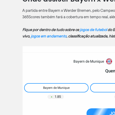
A partida entre Bayern x Werder Bremen, pelo Campeo
365Scores também fará a cobertura em tempo real, além 
Fique por dentro de tudo sobre os
jogos de futebol
do B
vivo,
jogos em andamento
, classificação atualizada, hi
Bayern de Munique
Quem
Bayern de Munique
1.85
JO