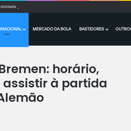
cibilidade e liderança reforçam importância de Marcelo Hermes no Criciúma
RNACIONAL
MERCADO DA BOLA
BASTIDORES
OUTROS
n: horário, escalações, onde assistir à partida do Campeonato Alemão
Bremen: horário,
assistir à partida
Alemão