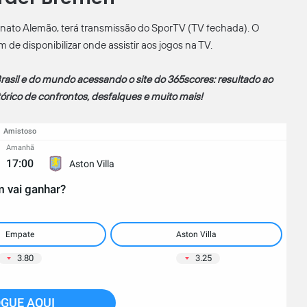
nato Alemão, terá transmissão do SporTV (TV fechada). O
de disponibilizar onde assistir aos jogos na TV.
rasil e do mundo acessando o site do 365scores: resultado ao
stórico de confrontos, desfalques e muito mais!
Amistoso
Amanhã
17:00
Aston Villa
 vai ganhar?
Empate
Aston Villa
3.80
3.25
GUE AQUI