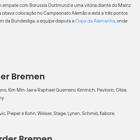
um empate com Borussia Dortmund e uma vitória diante do Mainz
a a oitava colocação no Campeonato Alemão e está a três pontos
ém da Bundesliga, a equipe disputa a
Copa da Alemanha
, onde
der Bremen
o, Kim Min-Jae e Raphael Guerreiro; Kimmich, Pavlovic, Olise,
ny.
ovic, Pieper e Kohn; Weiser, Stage, Lynen, Schmid, Kabore;
erder Bremen