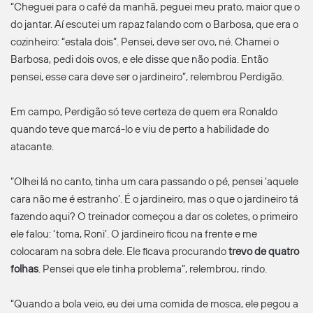
“Cheguei para o café da manhã, peguei meu prato, maior que o
do jantar. Aí escutei um rapaz falando com o Barbosa, que era o
cozinheiro: “estala dois”. Pensei, deve ser ovo, né. Chamei o
Barbosa, pedi dois ovos, e ele disse que não podia. Então
pensei, esse cara deve ser o jardineiro”, relembrou Perdigão.
Em campo, Perdigão só teve certeza de quem era Ronaldo
quando teve que marcá-lo e viu de perto a habilidade do
atacante.
“Olhei lá no canto, tinha um cara passando o pé, pensei ‘aquele
cara não me é estranho’. É o jardineiro, mas o que o jardineiro tá
fazendo aqui? O treinador começou a dar os coletes, o primeiro
ele falou: ‘toma, Roni’. O jardineiro ficou na frente e me
colocaram na sobra dele. Ele ficava procurando
trevo de quatro
folhas
. Pensei que ele tinha problema”, relembrou, rindo.
“Quando a bola veio, eu dei uma comida de mosca, ele pegou a