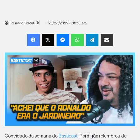
Follow
Eduardo Statuti
23/06/2025 - 08:18 am
on
Facebook
X
Messenger
WhatsApp
Telegram
Compartilhar por e-mail
X
Convidado da semana do
Basticast
,
Perdigão
relembrou de