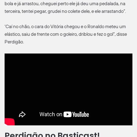
bola e já arrastou, cheguei perto ele já deu uma pedalada, na
terceira, tentei pegar, grudei no colete dele, e ele arrastando”.
‘Caí no chão, o cara do Vitória chegou e o Ronaldo meteu um
elástico, saiu de frente com o goleiro, driblou e fez o gol”, disse
Perdigão.
Perdigão no Basticast!