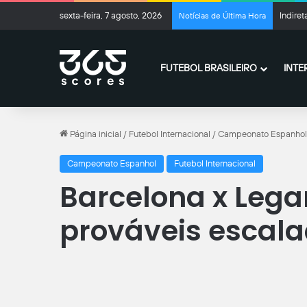
sexta-feira, 7 agosto, 2026
Indire
Notícias de Última Hora
FUTEBOL BRASILEIRO
INTE
Página inicial
/
Futebol Internacional
/
Campeonato Espanhol
Campeonato Espanhol
Futebol Internacional
Barcelona x Legan
prováveis escala