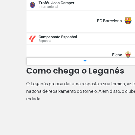
Troféu Joan Gamper
Internacional
FC Barcelona
Campeonato Espanhol
Espanha
Elche
Como chega o Leganés
Campeonato Espanhol
Espanha
O Leganés precisa dar uma resposta a sua torcida, visto
FC Barcelona
na zona de rebaixamento do torneio. Além disso, o club
rodada.