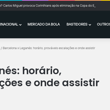
ta? Carlos Miguel provoca Corinthians após eliminação na Copa do Brasil
RNACIONAL
MERCADO DA BOLA
BASTIDORES
OUTROS
/
Barcelona x Leganés: horário, prováveis escalações e onde assistir
és: horário,
ções e onde assistir