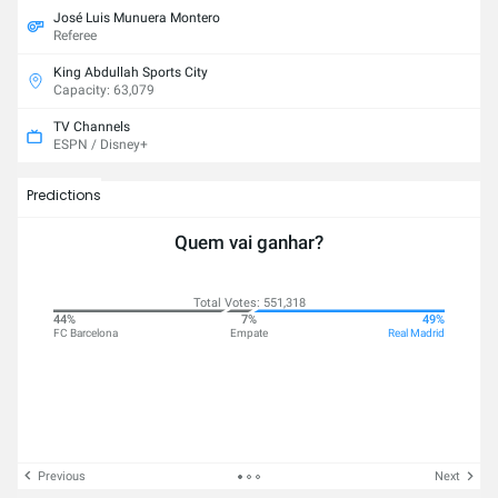
José Luis Munuera Montero
Referee
King Abdullah Sports City
Capacity: 63,079
TV Channels
ESPN / Disney+
Predictions
Quem vai ganhar?
Total Votes: 551,318
44%
7%
49%
FC Barcelona
Empate
Real Madrid
Previous
Next