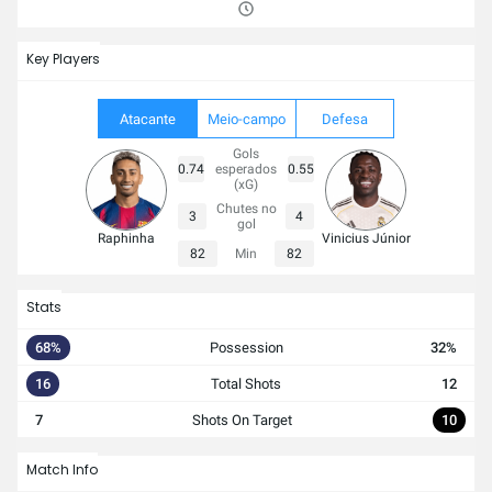
Key Players
Atacante
Meio-campo
Defesa
Gols
0.74
esperados
0.55
(xG)
Chutes no
3
4
gol
Raphinha
Vinicius Júnior
82
Min
82
Stats
68%
Possession
32%
16
Total Shots
12
7
Shots On Target
10
Match Info