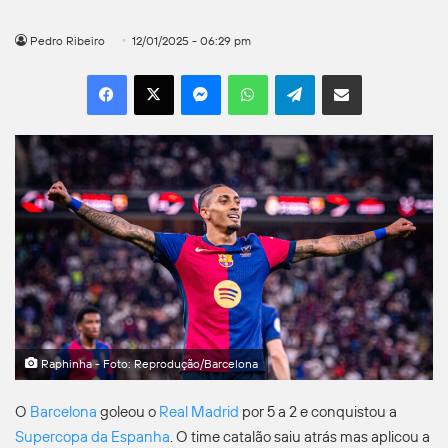
Pedro Ribeiro
12/01/2025 - 06:29 pm
Facebook
X
Messenger
WhatsApp
Telegram
Compartilhar por e-mail
Raphinha - Foto: Reprodução/Barcelona
O
Barcelona
goleou o
Real Madrid
por 5 a 2 e conquistou a
Supercopa da Espanha
. O time catalão saiu atrás mas aplicou a