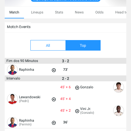
Match
Lineups
Stats
News
Odds
Head to 
Match Events
All
Top
3 - 2
Fim dos 90 Minutos
Raphinha
73'
2 - 2
Intervalo
45' + 6
Gonzalo
Lewandowski
45' + 4
(Pedri)
Vini Jr.
45' + 2
(Gonzalo)
Raphinha
36'
(Fermín)