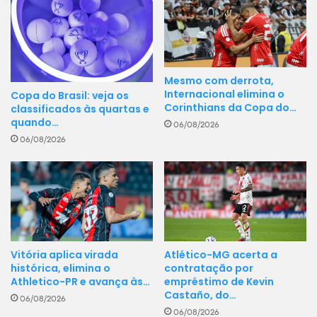
Mesmo com derrota,
Internacional elimina o
Copa do Brasil: veja os
Corinthians da Copa do…
classificados às quartas e
quando…
06/08/2026
06/08/2026
Vitória aplica virada
Atlético-MG acerta a
histórica, elimina o
contratação por
Athletico-PR e avança às…
empréstimo de Kevin
Castaño, do…
06/08/2026
06/08/2026