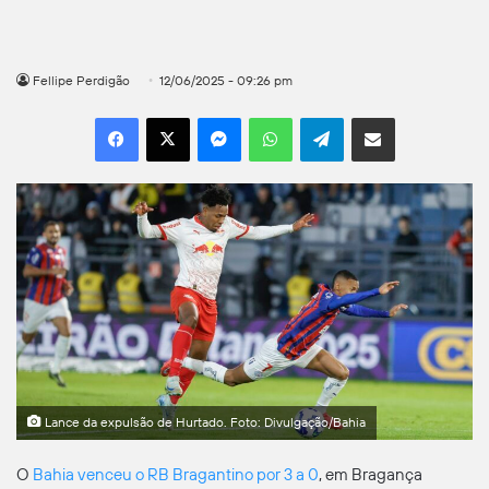
Fellipe Perdigão
12/06/2025 - 09:26 pm
Facebook
X
Messenger
WhatsApp
Telegram
Compartilhar por e-mail
Lance da expulsão de Hurtado. Foto: Divulgação/Bahia
O
Bahia venceu o RB Bragantino por 3 a 0
, em Bragança