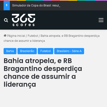
Simulador da Copa do Brasil: resultados das oitavas de final
Buscar
M
Página inicial
/
Futebol
/
Bahia atropela, e RB Bragantino desperdiça
chance de assumir a liderança
Bahia
Brasileirão
Futebol
Brasileiro - Série A
Bahia atropela, e RB
Bragantino desperdiça
chance de assumir a
liderança