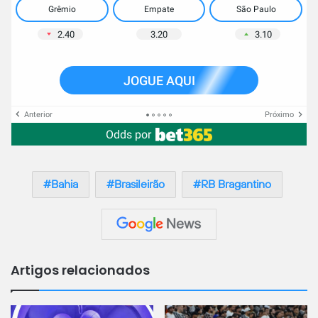
Grêmio
Empate
São Paulo
2.40
3.20
3.10
JOGUE AQUI
Anterior
Próximo
Odds por
Bahia
Brasileirão
RB Bragantino
Artigos relacionados