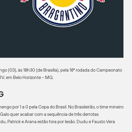
go (03), às 18h30 (de Brasília), pela 18ª rodada do Campeonato
MRV, em Belo Horizonte – MG.
G
go por 1 a 0 pela Copa do Brasil. No Brasileirão, o time mineiro
 Galo quer acabar com a sequência de três derrotas
adu, Patrick e Arana estão fora por lesão. Dudu e Fausto Vera