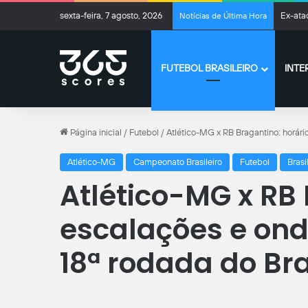
sexta-feira, 7 agosto, 2026
Ex-ata
Notícias de Última Hora
FUTEBOL BRASILEIRO
INTE
Página inicial
/
Futebol
/
Atlético-MG x RB Bragantino: horário
Atlético-MG
Campeonato Brasileiro
Futebol
Brasi
Atlético-MG x RB 
escalações e onde
18ª rodada do Bra