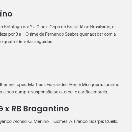
ino
Botafogo por 2 a 0 pela Copa do Brasil. Já no Brasileirão, o
leza por 3 a 1. O time de Fernando Seabra quer acabar com a
o quatro derrotas seguidas.
Guilherme Lopes, Matheus Fernandes, Henry Mosquera, Juninho
on Jhon cumpre suspensão pelo terceiro cartão amarelo.
G x RB Bragantino
yanco, Alonso; G. Menino, I. Gomes, A. Franco, Scarpa; Cuello,