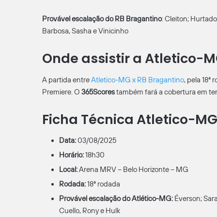
Provável escalação do RB Bragantino
: Cleiton; Hurtad
Barbosa, Sasha e Vinicinho
Onde assistir a Atletico-
A partida entre
Atletico-MG x RB Bragantino
, pela 18ª
Premiere. O
365Scores
também fará a cobertura em tem
Ficha Técnica Atletico-MG
Data:
03/08/2025
Horário:
18h30
Local:
Arena MRV – Belo Horizonte – MG
Rodada:
18ª rodada
Provável escalação do Atlético-MG:
Éverson; Sara
Cuello, Rony e Hulk