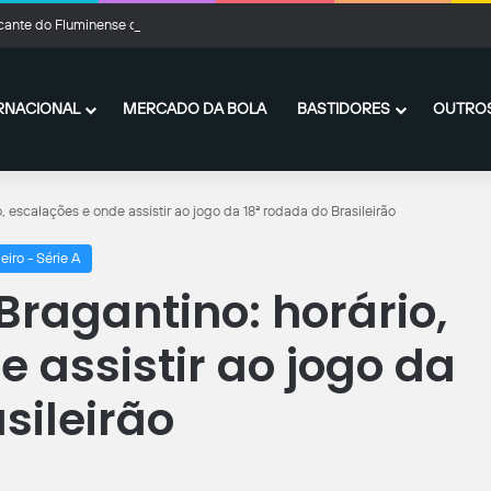
cante do Fluminense desperta interesse de Arsenal e Manchester United
RNACIONAL
MERCADO DA BOLA
BASTIDORES
OUTROS
, escalações e onde assistir ao jogo da 18ª rodada do Brasileirão
leiro - Série A
Bragantino: horário,
 assistir ao jogo da
sileirão