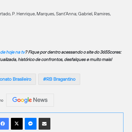
urtado, P. Henrique, Marques, Sant’Anna; Gabriel, Ramires,
 de hoje na tv
? Fique por dentro acessando o site do 365Scores:
atualizada, histórico de confrontos, desfalques e muito mais!
ato Brasileiro
RB Bragantino
no
Facebook
X
Messenger
Compartilhar por e-mail