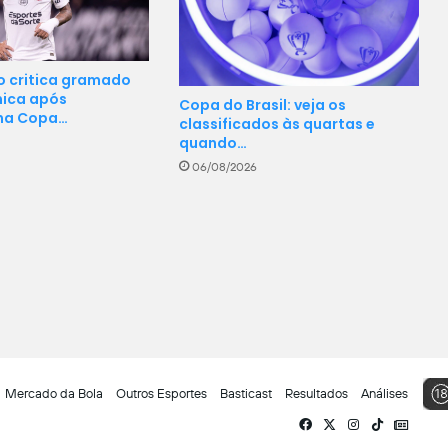
 critica gramado
mica após
Copa do Brasil: veja os
 na Copa…
classificados às quartas e
quando…
06/08/2026
Mercado da Bola
Outros Esportes
Basticast
Resultados
Análises
Facebook
X
Instagram
TikTok
Siga-