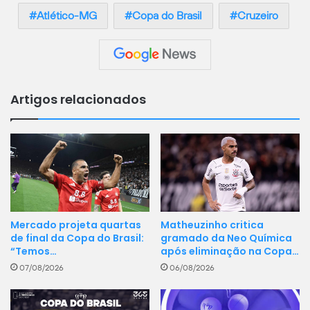
Atlético-MG
Copa do Brasil
Cruzeiro
Artigos relacionados
Matheuzinho critica
Mercado projeta quartas
gramado da Neo Química
de final da Copa do Brasil:
após eliminação na Copa…
“Temos…
06/08/2026
07/08/2026