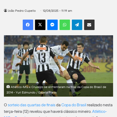
João Pedro Cupello
12/08/2025 - 11:19 am
Facebook
X
Messenger
WhatsApp
Telegram
Compartilhar por e-mail
Atlético-MG x Cruzeiro se enfrentaram na final da Copa do Brasil de
2014 - Yuri Edmundo / Gazeta Press
O
sorteio das quartas de finais
da
Copa do Brasil
realizado nesta
terça-feira (12) revelou que haverá clássico mineiro.
Atlético-