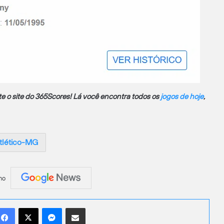
site o site do 365Scores! Lá você encontra todos os
jogos de hoje
,
tlético-MG
no
Facebook
X
Messenger
Compartilhar por e-mail