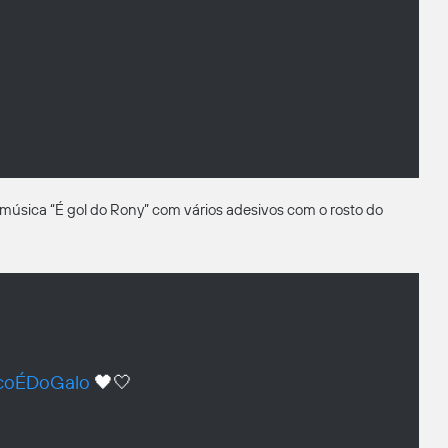
música “É gol do Rony” com vários adesivos com o rosto do
coÉDoGalo
🖤🤍