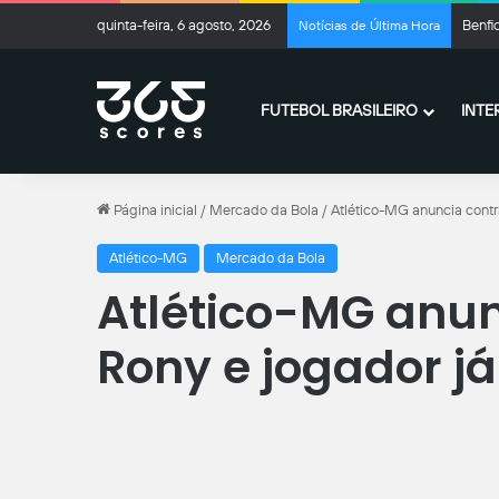
quinta-feira, 6 agosto, 2026
Benfic
Notícias de Última Hora
FUTEBOL BRASILEIRO
INTE
Página inicial
/
Mercado da Bola
/
Atlético-MG anuncia contr
Atlético-MG
Mercado da Bola
Atlético-MG anun
Rony e jogador já