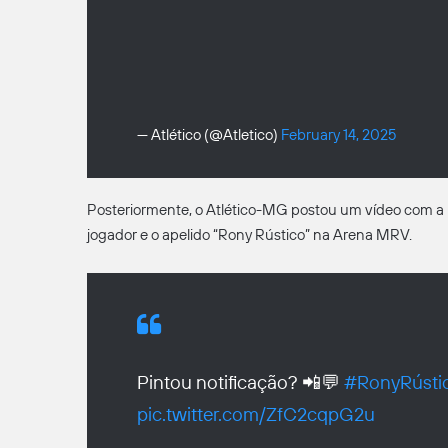
— Atlético (@Atletico)
February 14, 2025
Posteriormente, o Atlético-MG postou um vídeo com a 
jogador e o apelido “Rony Rústico” na Arena MRV.
Pintou notificação? 📲💬
#RonyRústi
pic.twitter.com/ZfC2cqpG2u