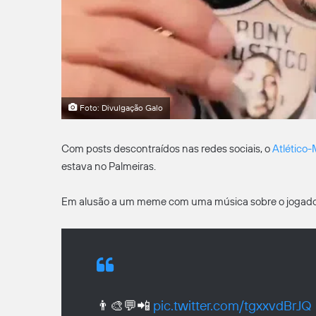
Foto: Divulgação Galo
Com posts descontraídos nas redes sociais, o
Atlético
estava no Palmeiras.
Em alusão a um meme com uma música sobre o jogador, o
👨‍🎨💬📲
pic.twitter.com/tgxxvdBrJQ