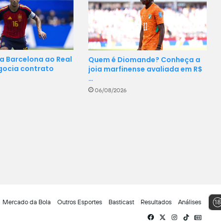
za Barcelona ao Real
Quem é Diomande? Conheça a
gocia contrato
joia marfinense avaliada em R$
…
06/08/2026
Mercado da Bola
Outros Esportes
Basticast
Resultados
Análises
Facebook
X
Instagram
TikTok
Siga-