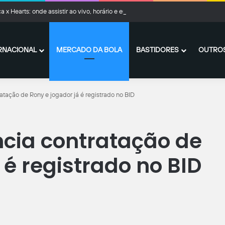
a x Hearts: onde assistir ao vivo, horário e escalações
RNACIONAL
MERCADO DA BOLA
BASTIDORES
OUTROS
atação de Rony e jogador já é registrado no BID
cia contratação de
 é registrado no BID