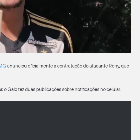
-MG
anunciou oficialmente a contratação do atacante Rony, que
 Galo fez duas publicações sobre notificações no celular.