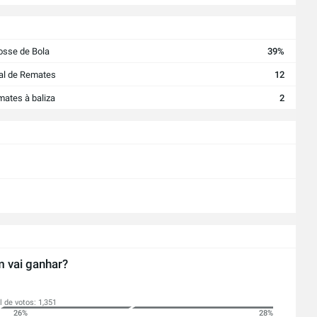
osse de Bola
39%
al de Remates
12
ates à baliza
2
 vai ganhar?
l de votos: 1,351
26%
28%