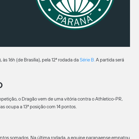
às 16h (de Brasília), pela 12ª rodada da
Série B
.
A partida será
O
etição, o Dragão vem de uma vitória contra o Athletico-PR,
tias ocupa a 13ª posição com 14 pontos.
pontos somados. Na última rodada, a equipe paranaense empatou