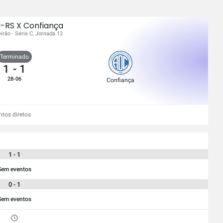
-RS X Confiança
eirão - Série C, Jornada 12
Terminado
1
-
1
28-06
Confiança
ntos diretos
1 - 1
Sem eventos
0 - 1
Sem eventos