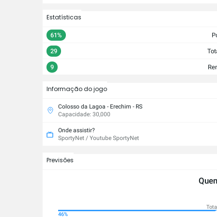
Estatísticas
61%
P
29
Tot
9
Rem
Informação do jogo
Colosso da Lagoa - Erechim - RS
Capacidade: 30,000
Onde assistir?
SportyNet / Youtube SportyNet
Previsões
Quem
Tota
28%
46%