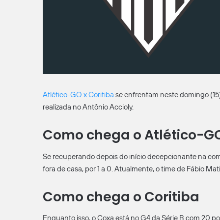
Atlético-GO x Coritiba
se enfrentam neste domingo (15), 
realizada no Antônio Accioly.
Como chega o Atlético-G
Se recuperando depois do início decepcionante na comp
fora de casa, por 1 a 0. Atualmente, o time de Fábio Ma
Como chega o Coritiba
Enquanto isso, o Coxa está no G4 da Série B com 20 