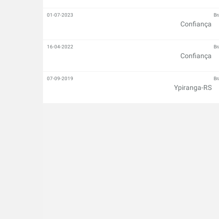
01-07-2023
Br
Confiança
16-04-2022
Br
Confiança
07-09-2019
Br
Ypiranga-RS