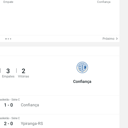
Empate
Confiança
Próximo
3
2
Empates
Vitórias
Confiança
asileirão - Série C
1 - 0
Confiança
asileirão - Série C
2 - 0
Ypiranga-RS