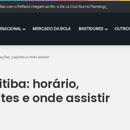
es com o Peñarol chegam ao fim, e De La Cruz fica no Flamengo
RNACIONAL
MERCADO DA BOLA
BASTIDORES
OUTROS
lações, palpites e onde assistir
tiba: horário,
tes e onde assistir