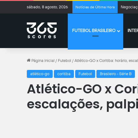
sábado, 8 agosto, 2026
Negociaçõ
Notícias de Última Hora
FUTEBOL BRASILEIRO
INTE
Página inicial
/
Futebol
/
Atlético-GO x Coritiba: horário, esca
atlético-go
coritiba
Futebol
Brasileiro - Série B
Atlético-GO x Cori
escalações, palpi