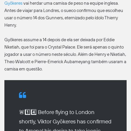
Gyökeres
vai herdar uma camisa de peso na equipe inglesa.
Antes de viajar para Londres, o sueco confirmou que escolheu
usar o número 14 dos Gunners, eternizado pelo ídolo Thierry
Henry.
Gyökeres assume a 14 depois de ela ser deixada por Eddie
Nketiah, que foi para o Crystal Palace. Ele será apenas o quinto
jogador a usar o número neste século. Além de Henry e Nketiah,
Theo Walcott e Pierre-Emerick Aubameyang também usaram a
camisa em questão.
🚨1️⃣4️⃣ Before flying to London
shortly, Viktor Gyökeres has confirmed
to Arsenal his desire to take iconic