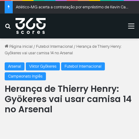
Atlético-MG acerta a contratação por empréstimo de Kevin Castaño, do River Plate
Buscar
M
Página inicial
/
Futebol Internacional
/
Herança de Thierry Henry:
Gyökeres vai usar camisa 14 no Arsenal
Arsenal
Viktor Gyökeres
Futebol Internacional
Campeonato Inglês
Herança de Thierry Henry:
Gyökeres vai usar camisa 14
no Arsenal