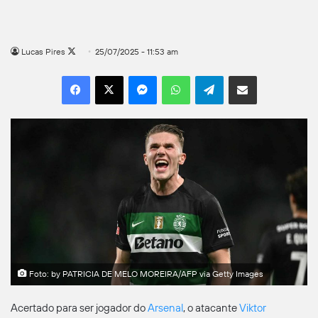
Follow
Lucas Pires
25/07/2025 - 11:53 am
on
Facebook
X
Messenger
WhatsApp
Telegram
Compartilhar por e-mail
X
Foto: by PATRICIA DE MELO MOREIRA/AFP via Getty Images
Acertado para ser jogador do
Arsenal
, o atacante
Viktor