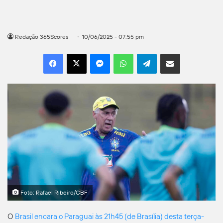
Redação 365Scores
10/06/2025 - 07:55 pm
Facebook
X
Messenger
WhatsApp
Telegram
Compartilhar por e-mail
Foto: Rafael Ribeiro/CBF
O
Brasil encara o Paraguai às 21h45 (de Brasília) desta terça-