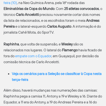
feira (10)
, na Neo Química Arena, pela 16ª rodada das
Eliminatórias da Copa do Mundo
. Com
25 atletas convocados
, o
técnico
Carlo Ancelotti
precisou novamente cortar dois nomes
da lista de relacionados, e os escolhidos foram o meia
Andreas
Pereira
e o lateral-esquerdo
Carlos Augusto
. A informação é do
jornalista Cahê Mota, do SporTV.
Raphinha
, que volta de suspensão, e
Wesley
são os
relacionados nos lugares. O lateral do
Flamengo
havia ficado de
fora do
empate com o Equador
, em Guayaquil, por decisão da
comissão técnica de Carlo Ancelotti.
Veja os cenários para a Seleção se classificar à Copa nesta
terça-feira
Além disso, haverá mudanças nas numerações das camisas:
Raphinha pega a camisa 11, Antony a 19 e Wesley a 16. Diante do
Equador, a 11 era do Antony, a 19 do Andreas Pereira e a 16 do