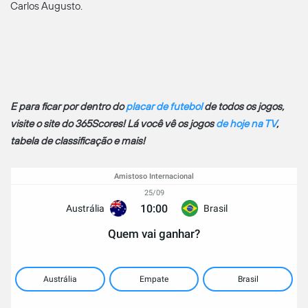
Carlos Augusto.
E para ficar por dentro do
placar de futebol
de todos os jogos,
visite o site do 365Scores! Lá você vê os jogos
de hoje na TV
,
tabela de classificação e mais!
Amistoso Internacional
25/09
10:00
Austrália
Brasil
Quem vai ganhar?
Austrália
Empate
Brasil