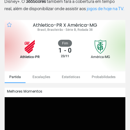
Disney+. O
365Scores
também fará a cobertura em tempo
real, além de disponibilizar onde assistir aos
jogos de hoje na TV.
Athletico-PR X América-MG
Brasil, Brasileirão - Série B, Rodada 38
Fim
1
-
0
23/11
Athletico-PR
América-MG
Partida
Escalações
Estatísticas
Probabilidades
C
Melhores Momentos