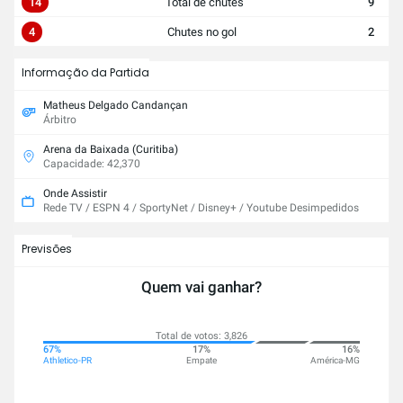
14
Total de chutes
9
4
Chutes no gol
2
Informação da Partida
Matheus Delgado Candançan
Árbitro
Arena da Baixada (Curitiba)
Capacidade: 42,370
Onde Assistir
Rede TV / ESPN 4 / SportyNet / Disney+ / Youtube Desimpedidos
Previsões
Quem vai ganhar?
Total de votos: 3,826
67%
17%
16%
Athletico-PR
Empate
América-MG