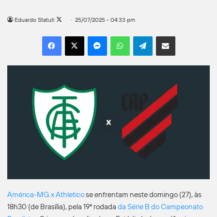
Follow
Eduardo Statuti
25/07/2025 - 04:33 pm
on
Facebook
X
Messenger
WhatsApp
Telegram
Compartilhar por e-mail
X
América-MG x Athletico
se enfrentam neste domingo (27), às
18h30 (de Brasília), pela 19ª rodada
da Série B do Campeonato