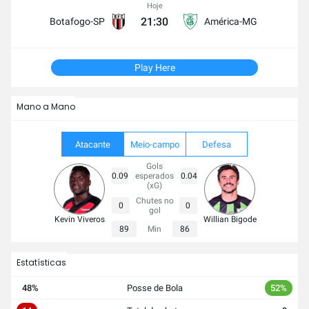
Hoje
21:30
Botafogo-SP
América-MG
Play Here
Mano a Mano
Atacante
Meio-campo
Defesa
Gols
0.09
esperados
0.04
(xG)
Chutes no
0
0
gol
Kevin Viveros
Willian Bigode
89
Min
86
Estatísticas
48%
Posse de Bola
52%