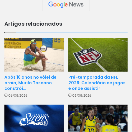
Artigos relacionados
Pré-temporada da NFL
Após 16 anos no vôlei de
2026: Calendário de jogos
praia, Murilo Toscano
e onde assistir
constrói…
05/08/2026
06/08/2026