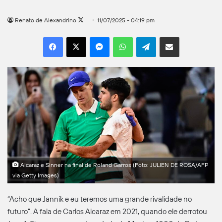
Follow
Renato de Alexandrino
11/07/2025 - 04:19 pm
on
Facebook
X
Messenger
WhatsApp
Telegram
Compartilhar por e-mail
X
Alcaraz e Sinner na final de Roland Garros (Foto: JULIEN DE ROSA/AFP
via Getty Images)
“Acho que Jannik e eu teremos uma grande rivalidade no
futuro”. A fala de Carlos Alcaraz em 2021, quando ele derrotou