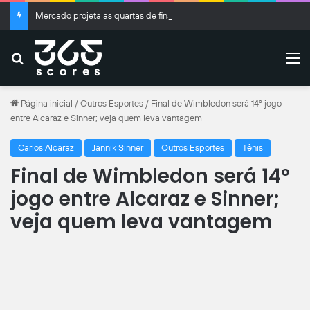
Mercado projeta as quartas de final da Copa do Brasil: “Temos que sonhar grande”
Buscar
M
Página inicial
/
Outros Esportes
/
Final de Wimbledon será 14º jogo
entre Alcaraz e Sinner; veja quem leva vantagem
Carlos Alcaraz
Jannik Sinner
Outros Esportes
Tênis
Final de Wimbledon será 14º
jogo entre Alcaraz e Sinner;
veja quem leva vantagem