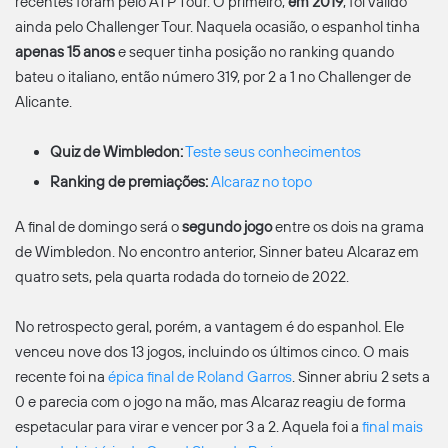
recentes foram pelo ATP Tour. O primeiro,
em 2019
, foi válido
ainda pelo Challenger Tour. Naquela ocasião, o espanhol tinha
apenas 15 anos
e sequer tinha posição no ranking quando
bateu o italiano, então número 319, por 2 a 1 no Challenger de
Alicante.
Quiz de Wimbledon:
Teste seus conhecimentos
Ranking de premiações:
Alcaraz no topo
A final de domingo será o
segundo jogo
entre os dois na grama
de Wimbledon. No encontro anterior, Sinner bateu Alcaraz em
quatro sets, pela quarta rodada do torneio de 2022.
No retrospecto geral, porém, a vantagem é do espanhol. Ele
venceu nove dos 13 jogos, incluindo os últimos cinco. O mais
recente foi na
épica final de Roland Garros
. Sinner abriu 2 sets a
0 e parecia com o jogo na mão, mas Alcaraz reagiu de forma
espetacular para virar e vencer por 3 a 2. Aquela foi a
final mais