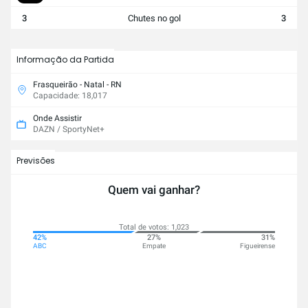
3
Chutes no gol
3
Informação da Partida
Frasqueirão - Natal - RN
Capacidade: 18,017
Onde Assistir
DAZN / SportyNet+
Previsões
Quem vai ganhar?
Total de votos: 1,023
42%
27%
31%
ABC
Empate
Figueirense