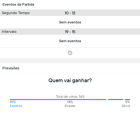
Eventos da Partida
10 - 12
Segundo Tempo
Sem eventos
19 - 15
Intervalo
Sem eventos
Previsões
Quem vai ganhar?
Total de votos: 543
81%
14%
5%
Espanha
Empate
Sérvia