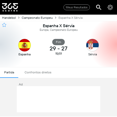
Meus Resultados
Handebol
Campeonato Europeu
Espanha X Sérvia
Espanha X Sérvia
Europa, Campeonato Europeu
Fim
29
-
27
15/01
Espanha
Sérvia
Partida
Confrontos diretos
Ad