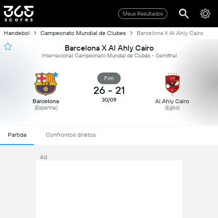
Meus Resultados
Handebol
Campeonato Mundial de Clubes
Barcelona X Al Ahly Cairo
Barcelona X Al Ahly Cairo
Internacional, Campeonato Mundial de Clubes - Semifinal
Fim
26
-
21
30/09
Barcelona
Al Ahly Cairo
(Espanha)
(Egito)
Partida
Confrontos diretos
Ad