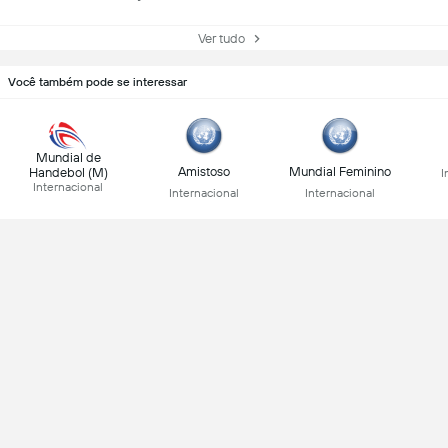
Ver tudo
Você também pode se interessar
Mundial de
Amistoso
Mundial Feminino
Handebol (M)
I
Internacional
Internacional
Internacional