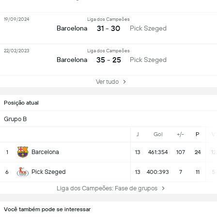
19/09/2024
Liga dos Campeões
31 - 30
Barcelona
Pick Szeged
22/02/2023
Liga dos Campeões
35 - 25
Barcelona
Pick Szeged
Ver tudo
Posição atual
Grupo B
J
Gol
+/-
P
V
Barcelona
1
13
461:354
107
24
12
Pick Szeged
6
13
400:393
7
11
5
Liga dos Campeões: Fase de grupos
Você também pode se interessar