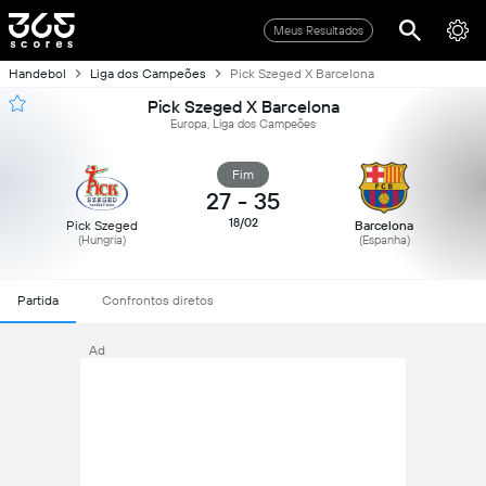
Meus Resultados
Handebol
Liga dos Campeões
Pick Szeged X Barcelona
Pick Szeged X Barcelona
Europa, Liga dos Campeões
Fim
27
-
35
18/02
Pick Szeged
Barcelona
(Hungria)
(Espanha)
Partida
Confrontos diretos
Ad