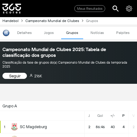
Meus Resultados
Handebol
Campeonato Mundial de Clubes
Grupos
Detalhes
Jogos
Grupos
Notícias
Palpites
Campeonato Mundial de Clubes 2025: Tabela de
classificação dos grupos
Classificação da fase de grupos do(a) Campeonato Mundial de Clubes da temporada
2025
Seguir
216K
Grupo A
J
Gol
+/-
P
V
SC Magdeburg
1
2
86:46
40
4
2