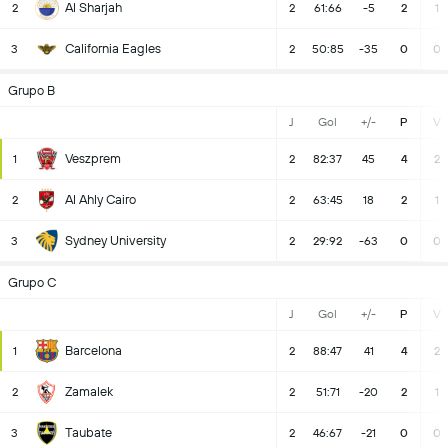
Al Sharjah
2
2
61:66
-5
2
1
California Eagles
3
2
50:85
-35
0
0
Grupo B
J
Gol
+/-
P
V
Veszprem
1
2
82:37
45
4
2
Al Ahly Cairo
2
2
63:45
18
2
1
Sydney University
3
2
29:92
-63
0
0
Grupo C
J
Gol
+/-
P
V
Barcelona
1
2
88:47
41
4
2
Zamalek
2
2
51:71
-20
2
1
Taubate
3
2
46:67
-21
0
0