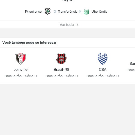
Figueirense
Transferência
Uberlândia
Ver tudo
Você também pode se interessar
Sa
Joinville
Brasil-RS
CSA
Brasi
Brasileirão - Série D
Brasileirão - Série D
Brasileirão - Série D