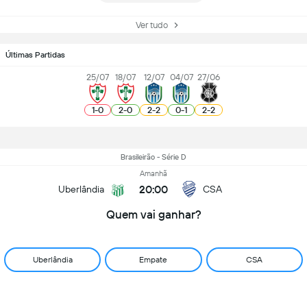
Ver tudo
Últimas Partidas
25/07
18/07
12/07
04/07
27/06
1
-
0
2
-
0
2
-
2
0
-
1
2
-
2
Brasileirão - Série D
Amanhã
20:00
Uberlândia
CSA
Quem vai ganhar?
Uberlândia
Empate
CSA